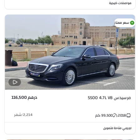
مواصفات خليجية
سعر ممتاز
درهم 116,500
مرسيدس S500 4.7L V8
2,214
/
شهر
2018
99,500
كم
اوروبي
متاحة للتمويل
•