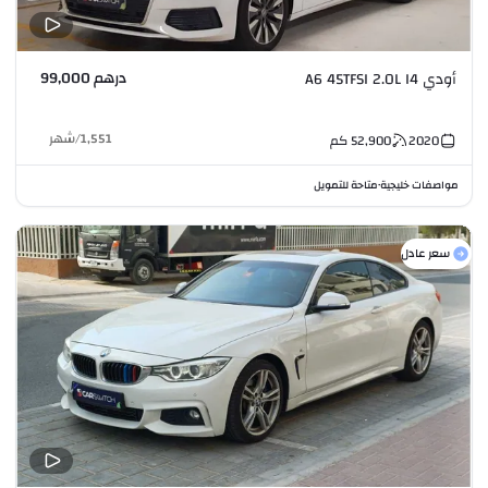
درهم 99,000
أودي A6 45TFSI 2.0L I4
1,551
/
شهر
2020
52,900
كم
مواصفات خليجية
متاحة للتمويل
•
سعر عادل