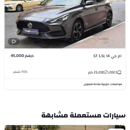
درهم 45,000
ام جي GT 1.5L I4
705
/
شهر
2023
25,200
كم
مواصفات خليجية
متاحة للتمويل
•
سيارات مستعملة مشابهة