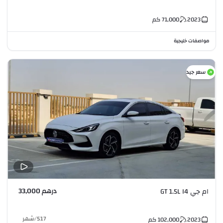
2023
71,000
كم
مواصفات خليجية
سعر جيد
درهم 33,000
ام جي GT 1.5L I4
517
/
شهر
2023
102,000
كم