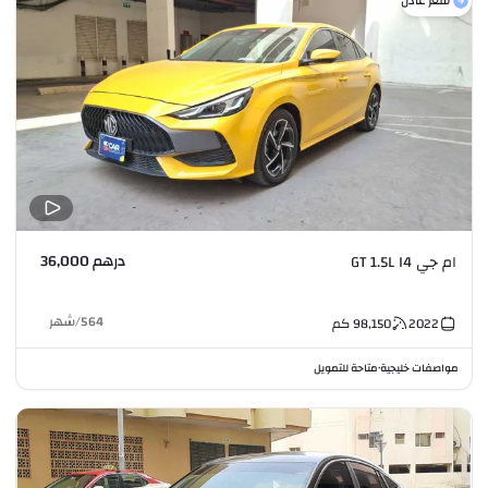
سعر عادل
درهم 36,000
ام جي GT 1.5L I4
564
/
شهر
2022
98,150
كم
مواصفات خليجية
متاحة للتمويل
•