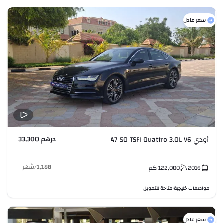
سعر عادل
درهم 33,300
أودي A7 50 TSFI Quattro 3.0L V6
1,188
/
شهر
2016
122,000
كم
مواصفات خليجية
متاحة للتمويل
•
سعر عادل