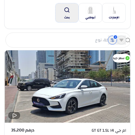
الإمارات
أبوظبي
بحث
2
سعر جيد
درهم 35,200
ام جي GT GT 1.5L I4