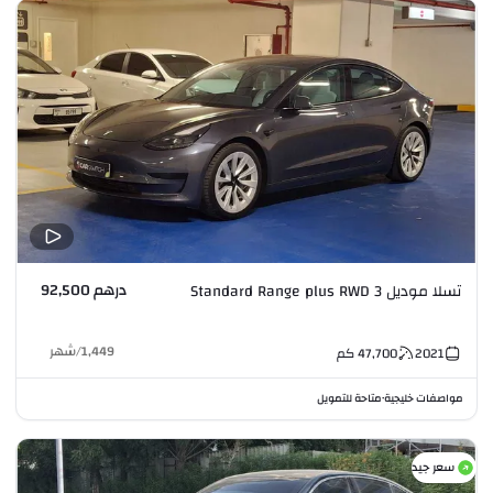
درهم 92,500
تسلا موديل 3 Standard Range plus RWD
1,449
/
شهر
2021
47,700
كم
مواصفات خليجية
متاحة للتمويل
•
سعر جيد