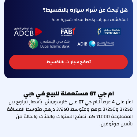
هل تبحث عن شراء سيارة بالتقسيط؟
استكشف سيارات بخطط سداد شهرية مرنة
تصفح سيارات بالتقسيط
ام جي GT مستعملة للبيع في دبي
اعثر على 4 عرضاً لـام جي GT على كارسويتش، بأسعار تتراوح بين
37250 و37250 درهم ومتوسط 37250 درهم. متوسط المسافة
المقطوعة 71000 كم. تصفح السنوات والفئات والحالة من
بائعين موثوقين.