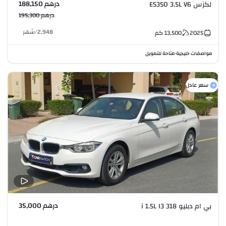
درهم 188,150
لكزس ES350 3.5L V6
درهم 195,300
2,948
/
شهر
2025
13,500
كم
مواصفات خليجية
متاحة للتمويل
•
سعر عادل
درهم 35,000
بي ام دبليو 318 i 1.5L I3