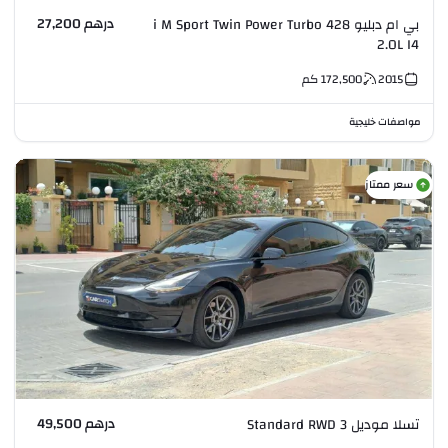
درهم 27,200
بي ام دبليو 428 i M Sport Twin Power Turbo
2.0L I4
2015
172,500
كم
مواصفات خليجية
سعر ممتاز
درهم 49,500
تسلا موديل 3 Standard RWD