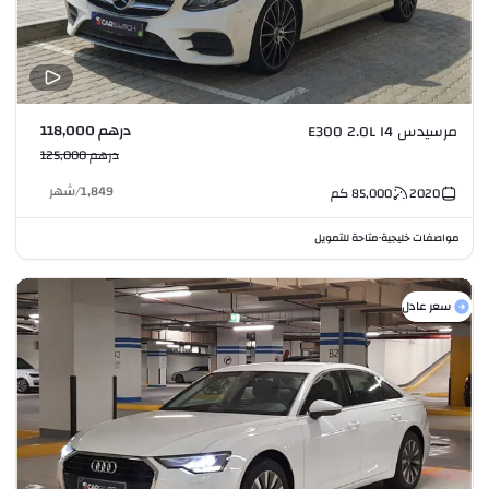
درهم 118,000
مرسيدس E300 2.0L I4
درهم 125,000
1,849
/
شهر
2020
85,000
كم
مواصفات خليجية
متاحة للتمويل
•
سعر عادل