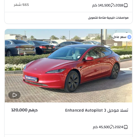
665
/
شهر
2018
141,500
كم
مواصفات خليجية
متاحة للتمويل
•
سعر عادل
درهم 120,000
تسلا موديل 3 Enhanced Autopilot
2024
45,500
كم