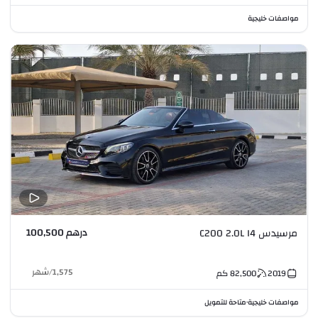
مواصفات خليجية
درهم 100,500
مرسيدس C200 2.0L I4
1,575
/
شهر
2019
82,500
كم
مواصفات خليجية
متاحة للتمويل
•