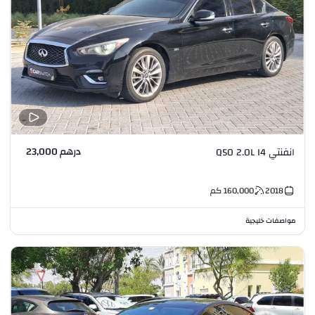
درهم 23,000
انفنتي Q50 2.0L I4
2018
160,000
كم
مواصفات خليجية