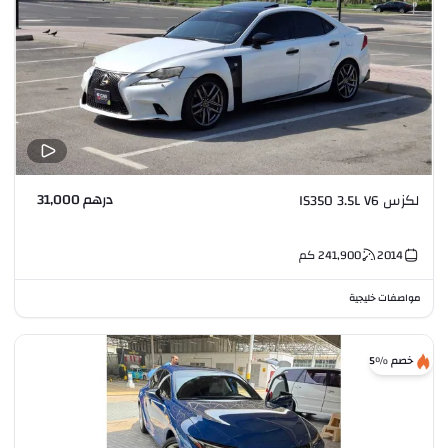
درهم 31,000
لكزس IS350 3.5L V6
2014
241,900
كم
مواصفات خليجية
خصم %5