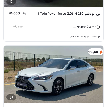
درهم 44,000
بي ام دبليو 120 i Twin Power Turbo 2.0L I4
689
/
شهر
2019
96,000
كم
مواصفات خليجية
متاحة للتمويل
•
خصم %4