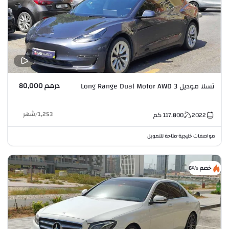
درهم 80,000
تسلا موديل 3 Long Range Dual Motor AWD
1,253
/
شهر
2022
117,800
كم
مواصفات خليجية
متاحة للتمويل
•
خصم %6