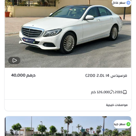
سعر عادل
درهم 40,000
مرسيدس C200 2.0L I4
2015
126,000
كم
مواصفات خليجية
سعر جيد