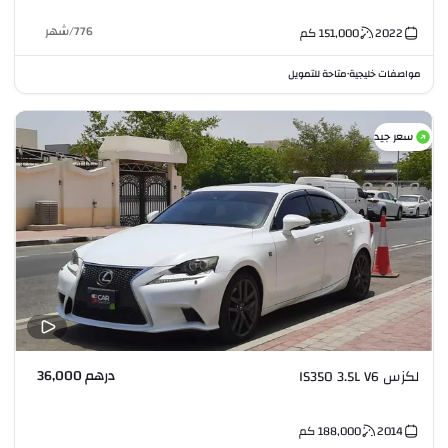
776
/
شهر
2022
151,000
كم
مواصفات خليجية
متاحة للتمويل
•
سعر جيد
درهم 36,000
لكزس IS350 3.5L V6
2014
188,000
كم