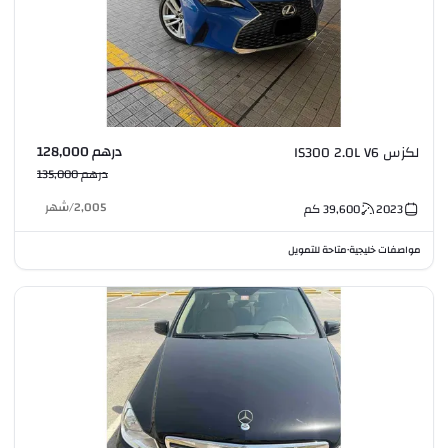
درهم 128,000
لكزس IS300 2.0L V6
درهم 135,000
2,005
/
شهر
2023
39,600
كم
مواصفات خليجية
متاحة للتمويل
•