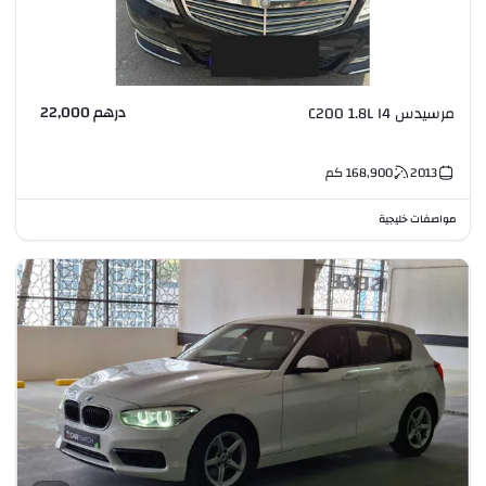
درهم 22,000
مرسيدس C200 1.8L I4
2013
168,900
كم
مواصفات خليجية