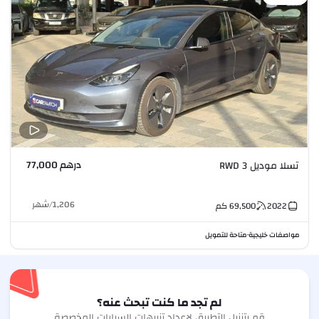
درهم 77,000
تسلا موديل 3 RWD
1,206
/
شهر
2022
69,500
كم
مواصفات خليجية
متاحة للتمويل
•
لم تجد ما كنت تبحث عنه؟
قم بتنزيل التطبيق لإعداد تنبيهات السيارات المخصصة