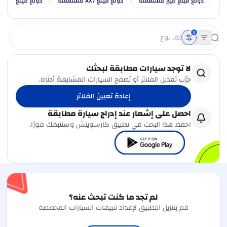
دونغ فينغ ميج مستعملة
دونغ فينغ AX7 مستعملة
دونغ فينغ هيوج
1
لا توجد سيارات مطابقة لبحثك
جرّب تعديل الفلاتر أو تصفح السيارات المشابهة أدناه.
إعادة تعيين الفلاتر
احصل على إشعار عند إدراج سيارة مطابقة
احفظ هذا البحث في تطبيق كارسويتش وسننبهك فورًا.
لم تجد ما كنت تبحث عنه؟
قم بتنزيل التطبيق لإعداد تنبيهات السيارات المخصصة