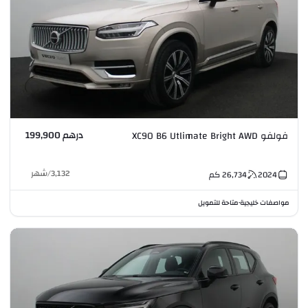
درهم 199,900
فولفو XC90 B6 Utlimate Bright AWD
3,132
/
شهر
2024
26,734
كم
مواصفات خليجية
متاحة للتمويل
•