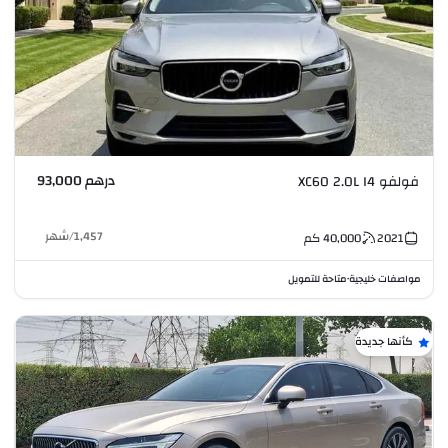
درهم 93,000
فولفو XC60 2.0L I4
1,457
/
شهر
2021
40,000
كم
مواصفات خليجية
متاحة للتمويل
•
كأنها جديدة