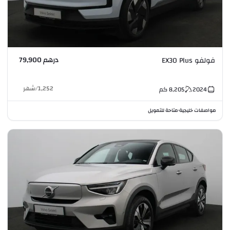
درهم 79,900
فولفو EX30 Plus
1,252
/
شهر
2024
8,205
كم
مواصفات خليجية
متاحة للتمويل
•