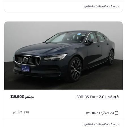
مواصفات خليجية
متاحة للتمويل
•
درهم 119,900
فولفو S90 B5 Core 2.0L
1,878
/
شهر
2024
30,202
كم
مواصفات خليجية
متاحة للتمويل
•