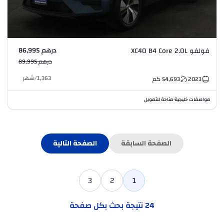
درهم 86,995
فولفو XC40 B4 Core 2.0L
درهم 89,995
1,363
/
شهر
2023
54,693
كم
مواصفات خليجية
متاحة للتمويل
•
الصفحة السابقة
الصفحة التالية
3
2
1
24
نتيجة بحث بكل صفحة