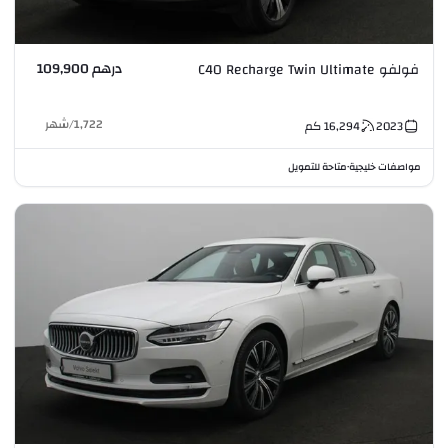
درهم 109,900
فولفو C40 Recharge Twin Ultimate
1,722
/
شهر
2023
16,294
كم
مواصفات خليجية
متاحة للتمويل
•