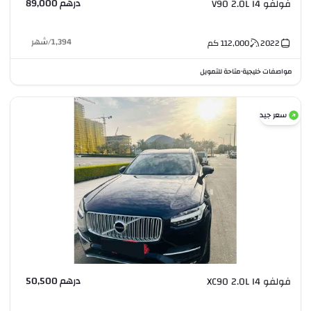
درهم 89,000
فولفو V90 2.0L I4
1,394
/
شهر
2022
112,000
كم
مواصفات خليجية
متاحة للتمويل
•
سعر جيد
درهم 50,500
فولفو XC90 2.0L I4