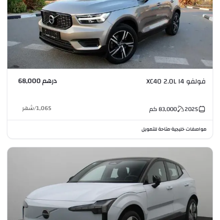
درهم 68,000
فولفو XC40 2.0L I4
1,065
/
شهر
2025
83,000
كم
مواصفات خليجية
متاحة للتمويل
•