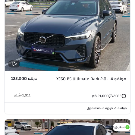
درهم 122,000
فولفو XC60 B5 Ultimate Dark 2.0L I4
1,911
/
شهر
2023
21,600
كم
مواصفات خليجية
متاحة للتمويل
•
سعر جيد