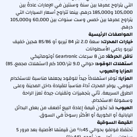
التي يتراوح عمرها بين سنة وسنتين في الإمارات عادةً بين
105,000 و185,000 درهم، بينما تتراوح أسعار السيارات التي
يتراوح عمرها بين خمس وست سنوات بين 60,000 و105,000
درهم.
المواصفات الرئيسية
خيارات المحرك:
سعة 2.0 لتر B4 تيربو أو B5/B6 هجين خفيف
تيربو رباعي الأسطوانات
ناقل الحركة:
من 8 سرعات Geartronic أوتوماتيكي
استهلاك الوقود:
حوالي 9.0 لتر/100 كم (استهلاك مجمع، B5)
المزايا والعيوب
المزايا:
توفر استهلاكاً جيداً للوقود يجعلها مناسبة للاستخدام
اليومي. يوفر المحرك أداءً مناسباً للقيادة داخل المدينة وعلى
الطرق السريعة. تأتي بتجهيزات وتقنيات جيدة تعزز الراحة
وسهولة الاستخدام.
العيوب:
قد تكون قيمة إعادة البيع أضعف من بعض البدائل
اليابانية أو الكورية أو الأكثر رسوخاً في السوق.
القيمة السوقية
تحتفظ فولفو بحوالي 45% من قيمتها الأصلية بعد مرور 5