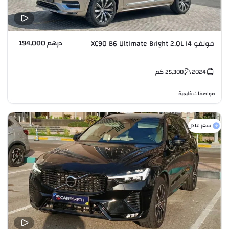
درهم 194,000
فولفو XC90 B6 Ultimate Bright 2.0L I4
2024
25,300
كم
مواصفات خليجية
سعر عادل