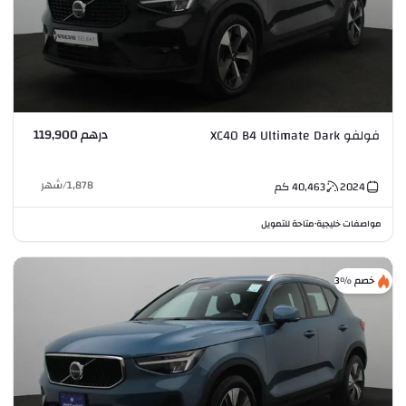
درهم 119,900
فولفو XC40 B4 Ultimate Dark
1,878
/
شهر
2024
40,463
كم
مواصفات خليجية
متاحة للتمويل
•
خصم %3