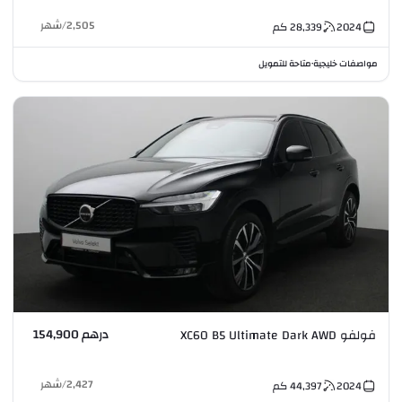
2,505
/
شهر
2024
28,339
كم
مواصفات خليجية
متاحة للتمويل
•
درهم 154,900
فولفو XC60 B5 Ultimate Dark AWD
2,427
/
شهر
2024
44,397
كم