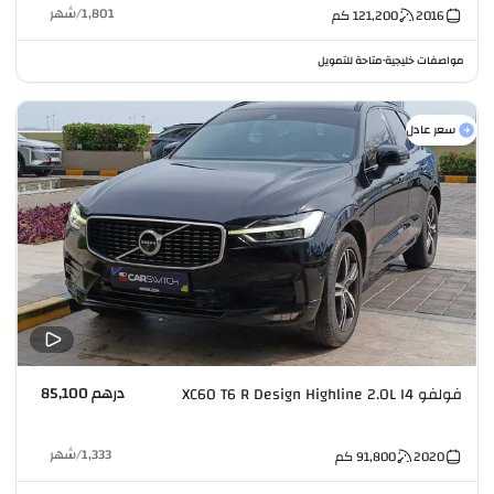
1,801
/
شهر
2016
121,200
كم
مواصفات خليجية
متاحة للتمويل
•
سعر عادل
درهم 85,100
فولفو XC60 T6 R Design Highline 2.0L I4
1,333
/
شهر
2020
91,800
كم