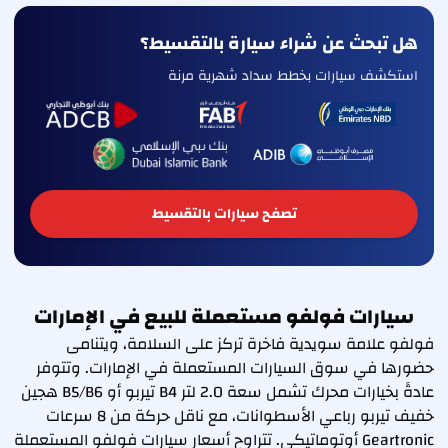
هل تبحث عن شراء سيارة بالتقسيط؟
استكشف سيارات بخطط سداد شهرية مرنة
تصفح سيارات بالتقسيط
سيارات فولفو مستعملة للبيع في الإمارات
فولفو علامة سويدية فاخرة تركز على السلامة، ويتنامى
حضورها في سوق السيارات المستعملة في الإمارات. وتتوفر
عادةً بخيارات محرك تشمل سعة 2.0 لتر B4 تيربو أو B5/B6 هجين
خفيف تيربو رباعي الأسطوانات، مع ناقل حركة من 8 سرعات
Geartronic أوتوماتيكي. تتراوح أسعار سيارات فولفو المستعملة