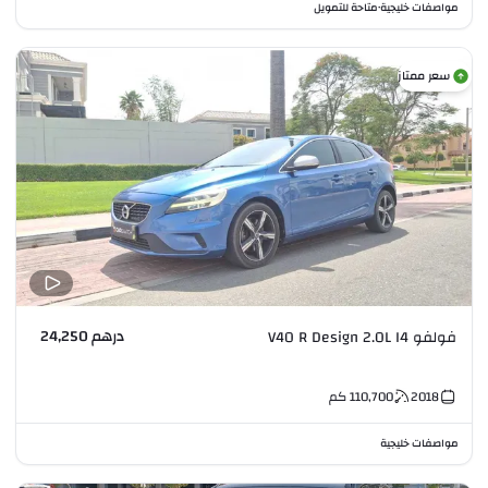
مواصفات خليجية
متاحة للتمويل
•
سعر ممتاز
درهم 24,250
فولفو V40 R Design 2.0L I4
2018
110,700
كم
مواصفات خليجية