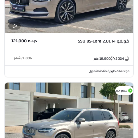
درهم 121,000
فولفو S90 B5-Core 2.0L I4
1,896
/
شهر
2024
19,900
كم
مواصفات خليجية
متاحة للتمويل
•
سعر جيد