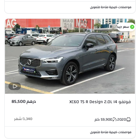
مواصفات خليجية
متاحة للتمويل
•
سعر جيد
درهم 85,500
فولفو XC60 T5 R Design 2.0L I4
1,340
/
شهر
2020
59,900
كم
مواصفات خليجية
متاحة للتمويل
•