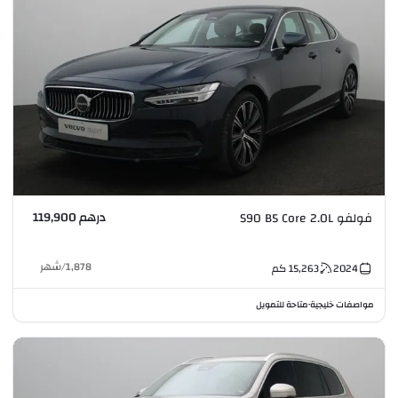
درهم 119,900
فولفو S90 B5 Core 2.0L
1,878
/
شهر
2024
15,263
كم
مواصفات خليجية
متاحة للتمويل
•