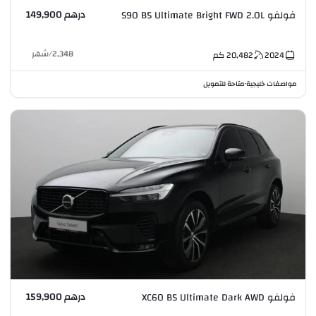
درهم 149,900
فولفو S90 B5 Ultimate Bright FWD 2.0L
2,348
/
شهر
2024
20,482
كم
مواصفات خليجية
متاحة للتمويل
•
درهم 159,900
فولفو XC60 B5 Ultimate Dark AWD