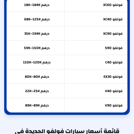
فولفو
XC60
درهم 18K–184K
فولفو
XC40
درهم 68K–125K
فولفو
XC90
درهم 35K–194K
فولفو
S90
درهم 59K–150K
فولفو
C40
درهم 110K–120K
فولفو
EX30
درهم 80K–80K
فولفو
V40
درهم 22K–25K
فولفو
V90
درهم 89K–89K
قائمة أسعار سيارات فولفو الجديدة في