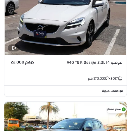
درهم 22,000
فولفو V40 T5 R Design 2.0L I4
2017
170,000
كم
مواصفات خليجية
سعر ممتاز