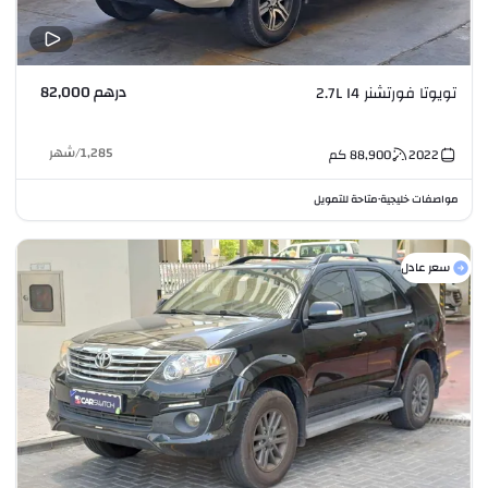
درهم 82,000
تويوتا فورتشنر 2.7L I4
1,285
/
شهر
2022
88,900
كم
مواصفات خليجية
متاحة للتمويل
•
سعر عادل