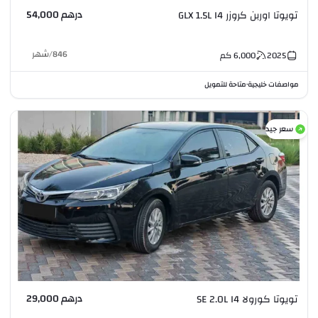
درهم 54,000
تويوتا اوربن كروزر GLX 1.5L I4
846
/
شهر
2025
6,000
كم
مواصفات خليجية
متاحة للتمويل
•
سعر جيد
درهم 29,000
تويوتا كورولا SE 2.0L I4