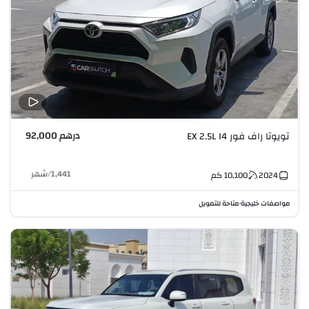
درهم 92,000
تويوتا راف فور EX 2.5L I4
1,441
/
شهر
2024
10,100
كم
مواصفات خليجية
متاحة للتمويل
•