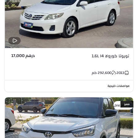
درهم 17,000
تويوتا كورولا 1.6L I4
2013
292,600
كم
مواصفات خليجية
مميز
سعر عادل