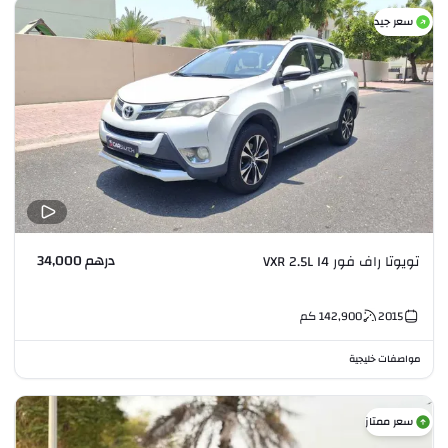
سعر جيد
درهم 34,000
تويوتا راف فور VXR 2.5L I4
2015
142,900
كم
مواصفات خليجية
سعر ممتاز