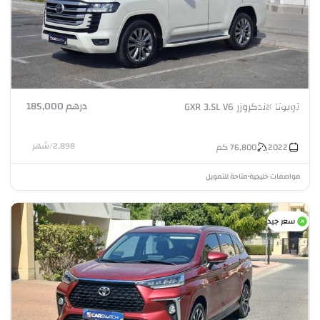
درهم 185,000
تويوتا لاندكروزر GXR 3.5L V6
2,898
/
شهر
2022
76,800
كم
مواصفات خليجية
متاحة للتمويل
•
سعر جيد