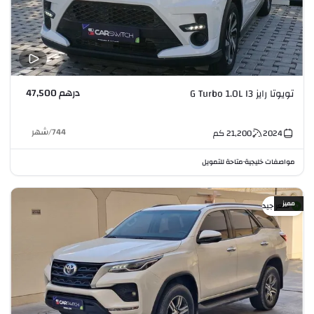
درهم 47,500
تويوتا رايز G Turbo 1.0L I3
744
/
شهر
2024
21,200
كم
مواصفات خليجية
متاحة للتمويل
•
مميز
سعر جيد