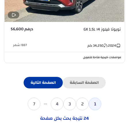
درهم 56,600
تويوتا فيلوز GX 1.5L I4
887
/
شهر
2024
34,250
كم
مواصفات خليجية
متاحة للتمويل
•
الصفحة السابقة
الصفحة التالية
...
7
4
3
2
1
24
نتيجة بحث بكل صفحة