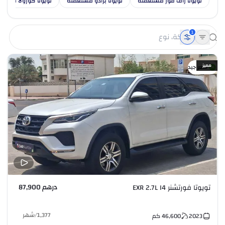
تويوتا راف فور مستعملة
تويوتا برادو مستعملة
تويوتا كورولا مستع
1
مميز
سعر جيد
درهم 87,900
تويوتا فورتشنر EXR 2.7L I4
1,377
/
شهر
2023
46,600
كم