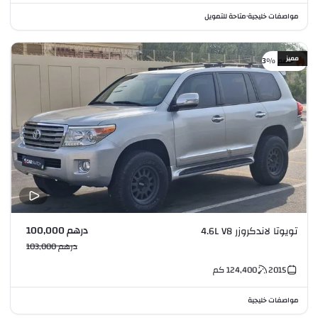
مواصفات خليجية
متاحة للتمويل
•
مميز
خصم %3
درهم 100,000
تويوتا لاندكروزر 4.6L V8
درهم 103,000
2015
124,400
كم
مواصفات خليجية