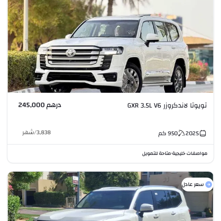
درهم 245,000
تويوتا لاندكروزر GXR 3.5L V6
3,838
/
شهر
2025
950
كم
مواصفات خليجية
متاحة للتمويل
•
سعر عادل