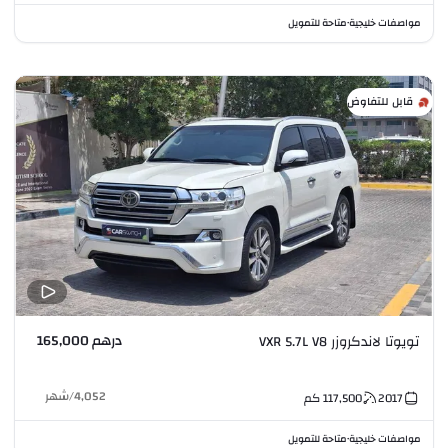
مواصفات خليجية
متاحة للتمويل
•
قابل للتفاوض
درهم 165,000
تويوتا لاندكروزر VXR 5.7L V8
4,052
/
شهر
2017
117,500
كم
مواصفات خليجية
متاحة للتمويل
•