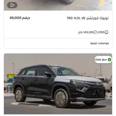
درهم 49,000
تويوتا فورتشنر TRD 4.0L V6
2015
143,100
كم
مواصفات خليجية
سعر ممتاز