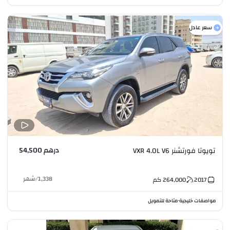
سعر عادل
درهم 54,500
تويوتا فورتشنر VXR 4.0L V6
1,338
/
شهر
2017
264,000
كم
مواصفات خليجية
متاحة للتمويل
•