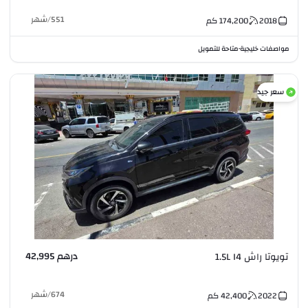
551
/
شهر
2018
174,200
كم
مواصفات خليجية
متاحة للتمويل
•
سعر جيد
درهم 42,995
تويوتا راش 1.5L I4
674
/
شهر
2022
42,400
كم