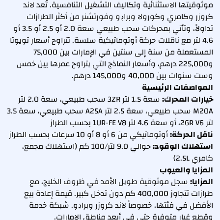
موثوقيتها الاستثنائية وتكاليف التشغيل التنافسية. تُعد لاند
كروزر وكامري وكورولا وبراڊو وفورتشنر من أكثر الطرازات
تداولاً، وتأتي بمحركات سحب طبيعي سعة 2.0 أو 2.5 أو 3.5 أو
4.6 لتر مع ناقلات حركة أوتوماتيكية سلسة. تتراوح أسعار تويوتا
المستعملة من سنة إلى سنتين في الإمارات بين 75,000
و225,000 درهم، وأسعار النماذج التي يتراوح عمرها بين خمس
وست سنوات بين 40,000 و145,000 درهم.
المواصفات الرئيسية
خيارات المحرك:
سعة 1.5 لتر 3ZR سحب طبيعي، سعة 2.0 لتر
M20A سحب طبيعي، سعة 2.5 لتر A25A سحب طبيعي، سعة 3.5
لتر 2GR V6، أو سعة 4.6 لتر 1UR-FE V8 بحسب الطراز
ناقل الحركة:
أوتوماتيكي من 6 أو 8 أو 10 سرعات بحسب الطراز
استهلاك الوقود:
حوالي 9.0 لتر/100 كم (استهلاك مجمع،
كامري 2.5L)
المزايا والعيوب
المزايا:
سجل موثوقية طويل الأمد في ظروف الخليج، مع
طرازات تتجاوز 400,000 كم دون تدخل كبير. قيمة إعادة بيع
الأفضل في فئتها، خصوصاً لاند كروزر وبراڊو. شبكة خدمة
وقطع غيار متوفرة حتى في أبعد مناطق الإمارات.