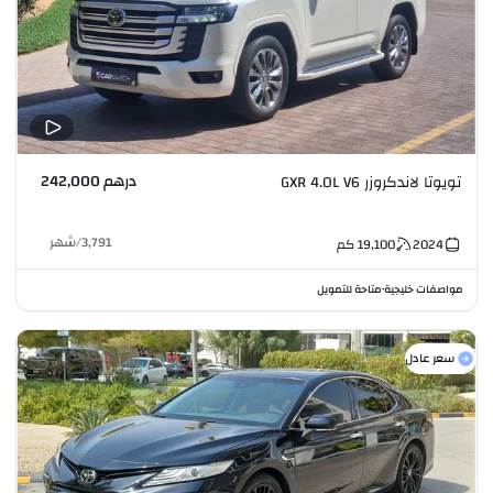
درهم 242,000
تويوتا لاندكروزر GXR 4.0L V6
3,791
/
شهر
2024
19,100
كم
مواصفات خليجية
متاحة للتمويل
•
سعر عادل