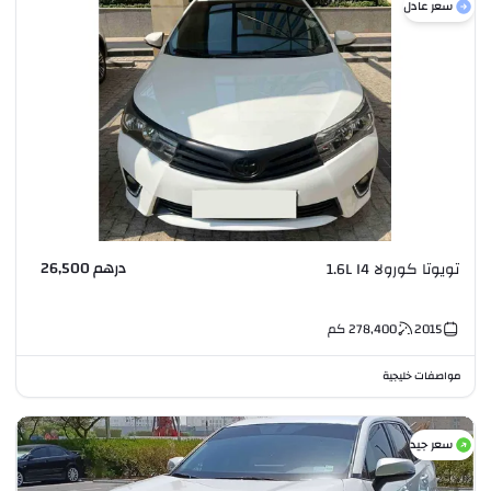
سعر عادل
درهم 26,500
تويوتا كورولا 1.6L I4
2015
278,400
كم
مواصفات خليجية
سعر جيد