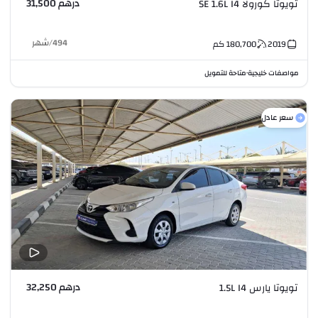
درهم 31,500
تويوتا كورولا SE 1.6L I4
494
/
شهر
2019
180,700
كم
مواصفات خليجية
متاحة للتمويل
•
سعر عادل
درهم 32,250
تويوتا يارس 1.5L I4