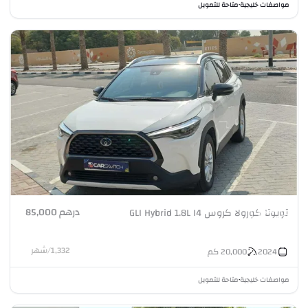
مواصفات خليجية
متاحة للتمويل
•
درهم 85,000
تويوتا كورولا كروس GLI Hybrid 1.8L I4
1,332
/
شهر
2024
20,000
كم
مواصفات خليجية
متاحة للتمويل
•