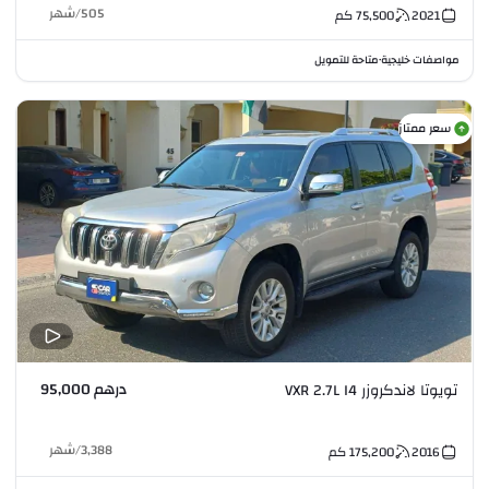
505
/
شهر
2021
75,500
كم
مواصفات خليجية
متاحة للتمويل
•
سعر ممتاز
درهم 95,000
تويوتا لاندكروزر VXR 2.7L I4
3,388
/
شهر
2016
175,200
كم