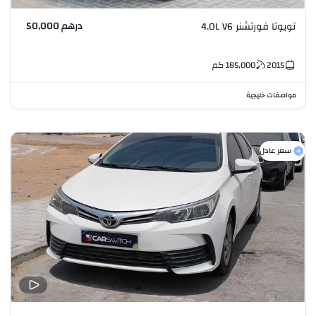
درهم 50,000
تويوتا فورتشنر 4.0L V6
2015
185,000
كم
مواصفات خليجية
سعر عادل