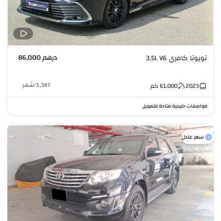
درهم 86,000
تويوتا كامري 3.5L V6
1,347
/
شهر
2023
61,000
كم
مواصفات خليجية
متاحة للتمويل
•
سعر عادل