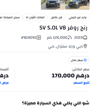
24
+
وارد غير خليجي
فل كامل
المالك الأول: لا
سجل الصيانة: نع
رنج روفر SV 5.0L V8
2019
126,000
كم
814091
#
دبي ورلد سنترال
,
دبي
سعر عادل
سعر الكاش
:
أقساط
درهم
170,000
دره
تتبع السعر
عرض ال
شو اللي يخلي هذي السيارة مميزة؟