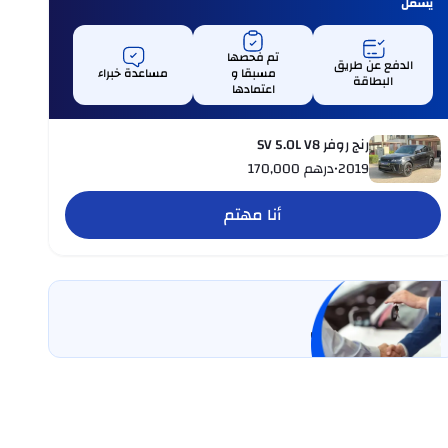
يشمل
تم فحصها
الدفع عن طريق
مسبقا و
مساعدة خبراء
البطاقة
اعتمادها
رنج روفر SV 5.0L V8
2019
•
درهم
170,000
أنا مهتم
بيع سيارتي
خليها على كارسويتش