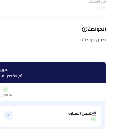
نوع السقف
بانورامي
الحوادث
بدون حوادث
تقرير
تم الفحص في:  26, 2026
تم الاجتيا
هيكل السيارة
3