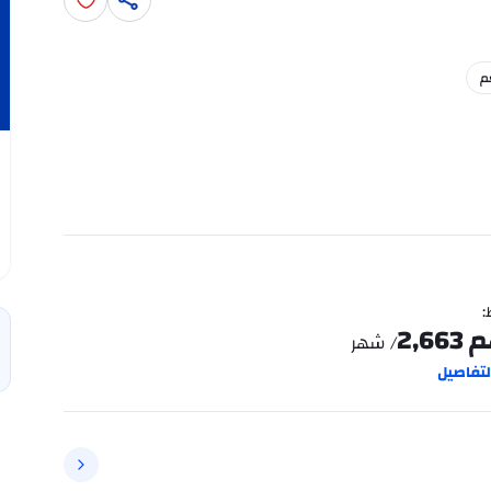
م
:
م
2,663
/ شهر
تفاصيل