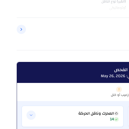
(القير) نوع الناقل
أوتوماتيكي
 الفحص
May
عيب أو خلل
ز
المحرك وناقل الحركة
14