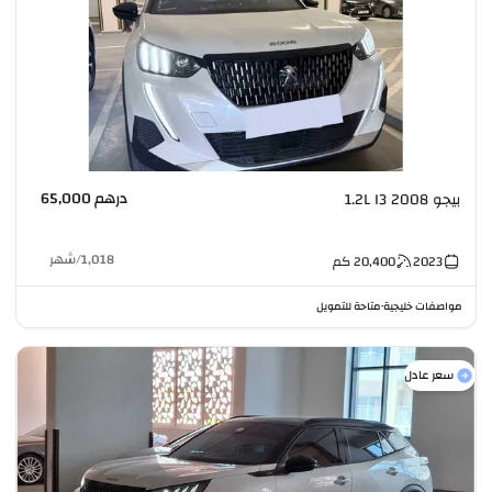
درهم 65,000
بيجو 2008 1.2L I3
1,018
/
شهر
2023
20,400
كم
مواصفات خليجية
متاحة للتمويل
•
سعر عادل