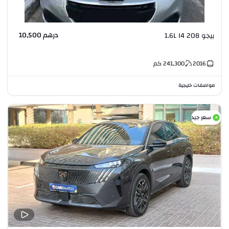
درهم 10,500
بيجو 208 1.6L I4
2016
241,300
كم
مواصفات خليجية
سعر جيد