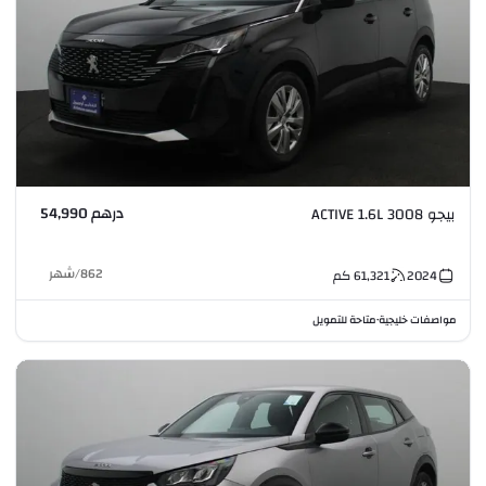
درهم 54,990
بيجو 3008 ACTIVE 1.6L
862
/
شهر
2024
61,321
كم
مواصفات خليجية
متاحة للتمويل
•