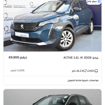
سعر عادل
درهم 69,900
بيجو 3008 ACTIVE 1.6L I4
1,095
/
شهر
2025
16,235
كم
مواصفات خليجية
متاحة للتمويل
•