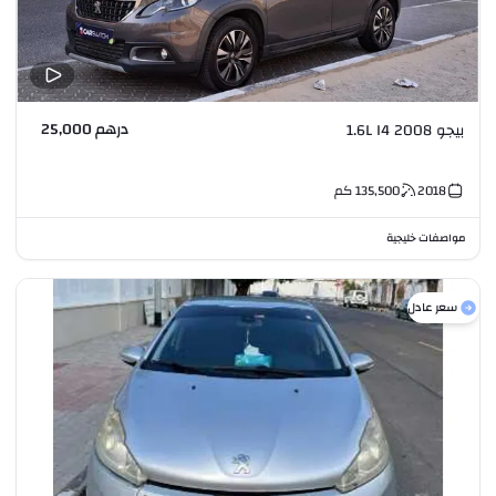
درهم 25,000
بيجو 2008 1.6L I4
2018
135,500
كم
مواصفات خليجية
سعر عادل