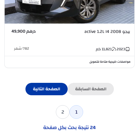
درهم 49,900
بيجو 2008 active 1.2L I4
782
/
شهر
2023
11,821
كم
مواصفات خليجية
متاحة للتمويل
•
الصفحة السابقة
الصفحة التالية
2
1
24
نتيجة بحث بكل صفحة