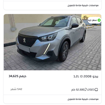
مواصفات خليجية
متاحة للتمويل
•
سعر جيد
درهم 34,625
بيجو 2008 1.2L I3
542
/
شهر
2023
52,500
كم
مواصفات خليجية
متاحة للتمويل
•