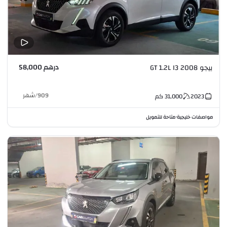
درهم 58,000
بيجو 2008 GT 1.2L I3
909
/
شهر
2023
31,000
كم
مواصفات خليجية
متاحة للتمويل
•