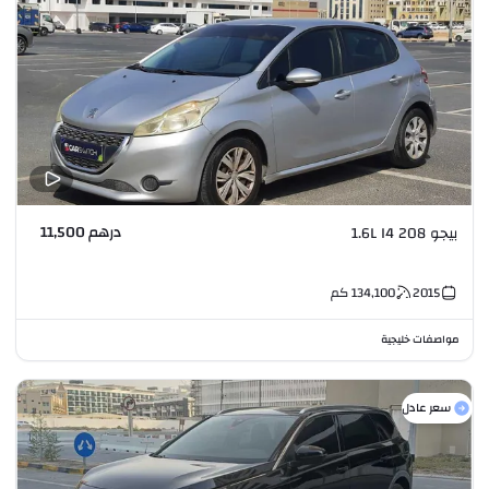
درهم 11,500
بيجو 208 1.6L I4
2015
134,100
كم
مواصفات خليجية
سعر عادل