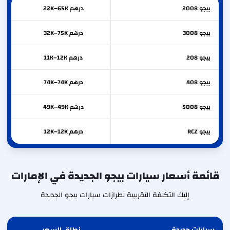
بيجو
2008
درهم 22K–65K
بيجو
3008
درهم 32K–75K
بيجو
208
درهم 11K–12K
بيجو
408
درهم 74K–74K
بيجو
5008
درهم 49K–49K
بيجو
RCZ
درهم 12K–12K
قائمة أسعار سيارات بيجو الجديدة في الإمارات
إليك التكلفة التقريبية لطرازات سيارات بيجو الجديدة