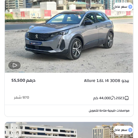
سعر عادل
درهم 55,500
بيجو 3008 Allure 1.6L I4
870
/
شهر
2023
44,000
كم
مواصفات خليجية
متاحة للتمويل
•
سعر عادل