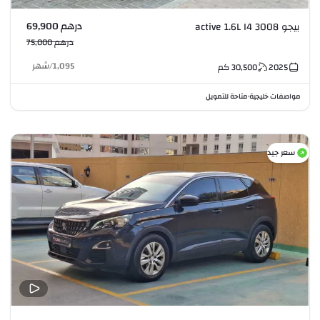
درهم 69,900
بيجو 3008 active 1.6L I4
درهم 75,000
1,095
/
شهر
2025
30,500
كم
مواصفات خليجية
متاحة للتمويل
•
سعر جيد