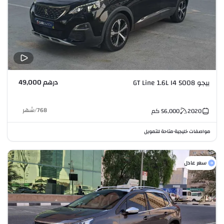
درهم 49,000
بيجو 5008 GT Line 1.6L I4
768
/
شهر
2020
56,000
كم
مواصفات خليجية
متاحة للتمويل
•
سعر عادل