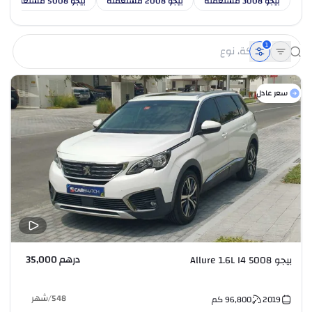
بيجو 3008 مستعملة
بيجو 2008 مستعملة
بيجو 5008 مستعملة
1
سعر عادل
درهم 35,000
بيجو 5008 Allure 1.6L I4
548
/
شهر
2019
96,800
كم