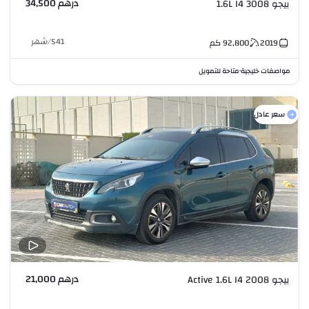
درهم 34,500
بيجو 3008 1.6L I4
541
/
شهر
2019
92,800
كم
مواصفات خليجية
متاحة للتمويل
•
سعر عادل
درهم 21,000
بيجو 2008 Active 1.6L I4