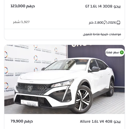
درهم 123,000
بيجو 3008 GT 1.6L I4
1,927
/
شهر
2026
2,800
كم
مواصفات خليجية
متاحة للتمويل
•
سعر ممتاز
درهم 79,900
بيجو 408 Allure 1.6L V4