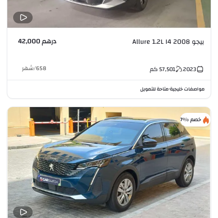
درهم 42,000
بيجو 2008 Allure 1.2L I4
658
/
شهر
2023
57,501
كم
مواصفات خليجية
متاحة للتمويل
•
خصم %7