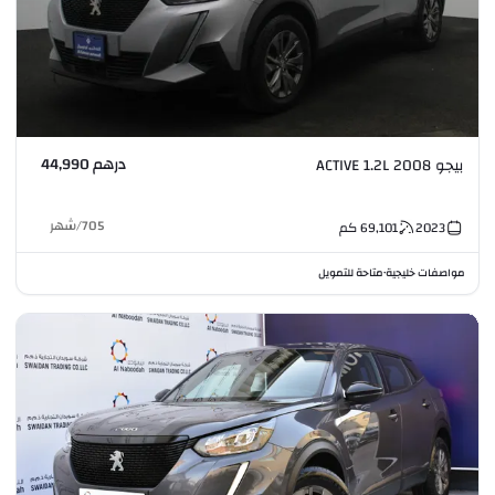
درهم 44,990
بيجو 2008 ACTIVE 1.2L
705
/
شهر
2023
69,101
كم
مواصفات خليجية
متاحة للتمويل
•