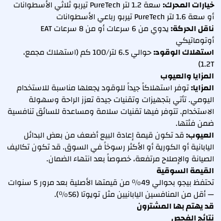
خيارات المحرك:
سعة 1.2 لتر PureTech تيربو ثلاثي الأسطوانات
أو سعة 1.6 لتر PureTech تيربو رباعي الأسطوانات
ناقل الحركة:
يدوي من 6 سرعات أو من 8 سرعات EAT
أوتوماتيكي
استهلاك الوقود:
حوالي 6.5 لتر/100 كم (استهلاك مجمع،
1.2T)
المزايا والعيوب
المزايا:
توفر استهلاكاً جيداً للوقود يجعلها مناسبة للاستخدام
اليومي. تأتي بتجهيزات وتقنيات جيدة تعزز الراحة وسهولة
الاستخدام. تتوفر فيها تقنيات سلامة ومساعدة للسائق تنافسية
ضمن فئتها.
العيوب:
قد تكون قيمة إعادة البيع أضعف من بعض البدائل
اليابانية أو الكورية أو الأكثر رسوخاً في السوق. قد تكون تكاليف
الصيانة والإصلاح مرتفعة، خصوصاً بعد انتهاء الضمان.
القيمة السوقية
تحتفظ بيجو بحوالي 49% من قيمتها الأصلية بعد مرور 5 سنوات
— أقل من المنافسين اليابانيين مثل تويوتا (56%).
قد يهتم بها المشترون
نتائج الفحص