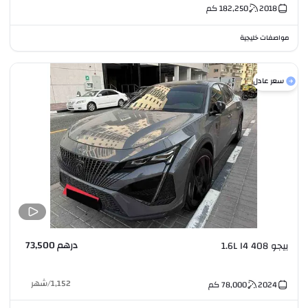
2018
182,250
كم
مواصفات خليجية
سعر عادل
درهم 73,500
بيجو 408 1.6L I4
1,152
/
شهر
2024
78,000
كم