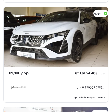
سعر جيد
درهم 89,900
بيجو 408 GT 1.6L V4
1,408
/
شهر
2025
8,629
كم
مواصفات خليجية
متاحة للتمويل
•