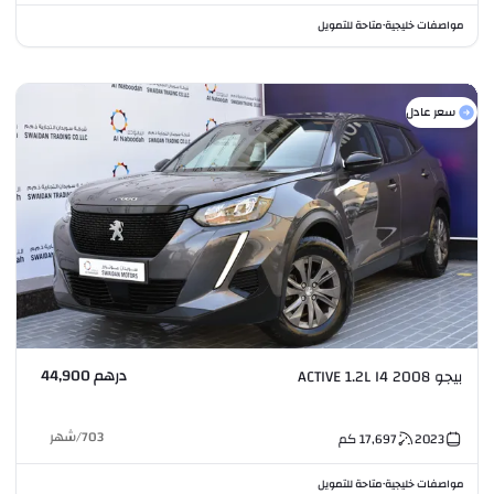
مواصفات خليجية
متاحة للتمويل
•
سعر عادل
درهم 44,900
بيجو 2008 ACTIVE 1.2L I4
703
/
شهر
2023
17,697
كم
مواصفات خليجية
متاحة للتمويل
•