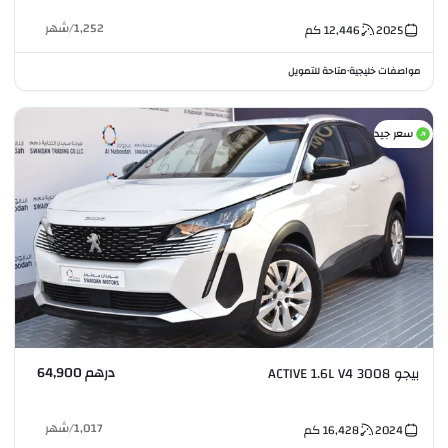
1,252
/
شهر
2025
12,446
كم
مواصفات خليجية
متاحة للتمويل
•
سعر جيد
درهم 64,900
بيجو 3008 ACTIVE 1.6L V4
1,017
/
شهر
2024
16,428
كم