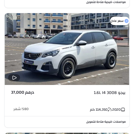
مواصفات خليجية
متاحة للتمويل
•
سعر عادل
درهم 37,000
بيجو 3008 1.6L I4
580
/
شهر
2020
114,350
كم
مواصفات خليجية
متاحة للتمويل
•