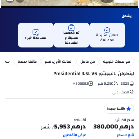
يشمل
تم فحصها
ضمان الشركة
مسبقا و
مساعدة خبراء
المصنعة
اعتمادها
مواصفات خليجية
فل كامل
المالك الأول: نعم
كأنها جديدة
سجل ال
لينكولن نافيجيتور Presidential 3.5L V6
2025
9,250
كم
808093
#
الصفا
,
دبي
كأنها جديدة
سعر الكاش
:
أقساط
:
درهم
380,000
درهم
5,953
/ شهر
تتبع السعر
عرض التفاصيل