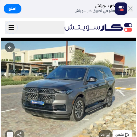
كار سويتش
افتح
افتح في تطبيق كار سويتش
28