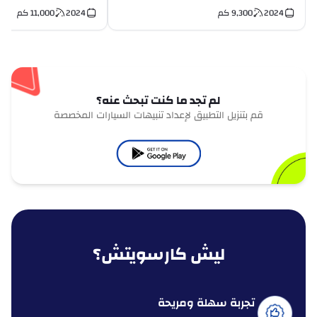
Bucket seats V8
2024
9,300
كم
2024
11,000
كم
لم تجد ما كنت تبحث عنه؟
قم بتنزيل التطبيق لإعداد تنبيهات السيارات المخصصة
ليش كارسويتش؟
تجربة سهلة ومريحة