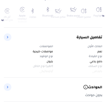
تفاصيل السيارة
المالك الأول
المواصفات
نعم
مواصفات خليجية
نوع القيادة
نوع الوقود
دفع رباعي
بترول
نوع السقف
(القير) نوع الناقل
بانورامي
أوتوماتيكي
الحوادث
بدون حوادث