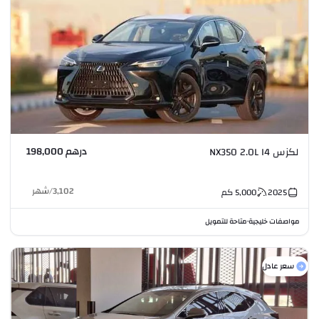
درهم 198,000
لكزس NX350 2.0L I4
3,102
/
شهر
2025
5,000
كم
مواصفات خليجية
متاحة للتمويل
•
سعر عادل