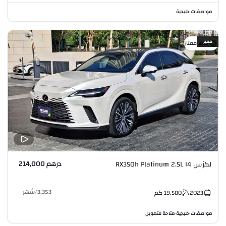
مواصفات خليجية
مميز
سعر ممتاز
درهم 214,000
لكزس RX350h Platinum 2.5L I4
3,353
/
شهر
2023
19,500
كم
مواصفات خليجية
متاحة للتمويل
•