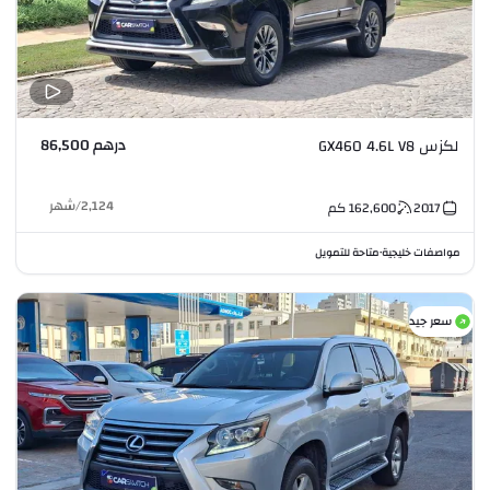
درهم 86,500
لكزس GX460 4.6L V8
2,124
/
شهر
2017
162,600
كم
مواصفات خليجية
متاحة للتمويل
•
سعر جيد