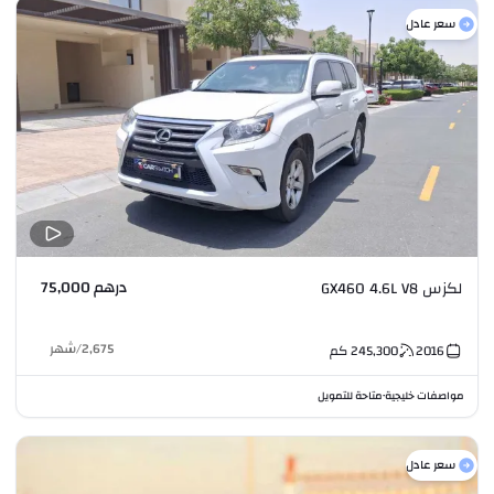
سعر عادل
درهم 75,000
لكزس GX460 4.6L V8
2,675
/
شهر
2016
245,300
كم
مواصفات خليجية
متاحة للتمويل
•
سعر عادل