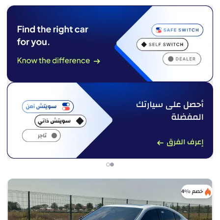
خصم %4