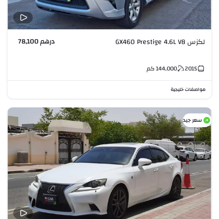
درهم 78,100
لكزس GX460 Prestige 4.6L V8
2015
144,000
كم
مواصفات خليجية
سعر جيد