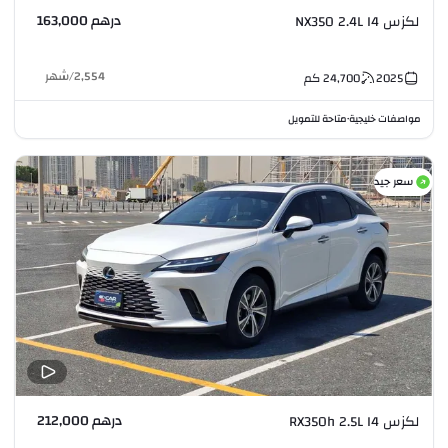
درهم 163,000
لكزس NX350 2.4L I4
2,554
/
شهر
2025
24,700
كم
مواصفات خليجية
متاحة للتمويل
•
سعر جيد
درهم 212,000
لكزس RX350h 2.5L I4