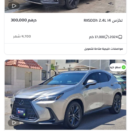
درهم 300,000
لكزس RX500h 2.4L I4
4,700
/
شهر
2024
17,000
كم
مواصفات خليجية
متاحة للتمويل
•
سعر جيد