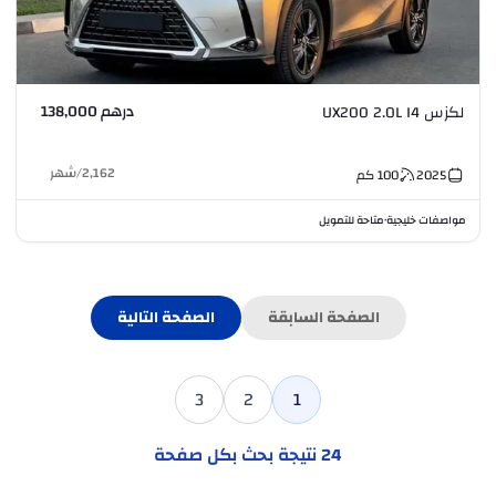
درهم 138,000
لكزس UX200 2.0L I4
2,162
/
شهر
2025
100
كم
مواصفات خليجية
متاحة للتمويل
•
الصفحة السابقة
الصفحة التالية
3
2
1
24
نتيجة بحث بكل صفحة