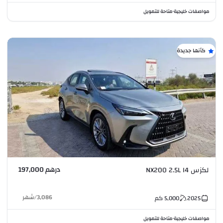
مواصفات خليجية
متاحة للتمويل
•
كأنها جديدة
درهم 197,000
لكزس NX200 2.5L I4
3,086
/
شهر
2025
5,000
كم
مواصفات خليجية
متاحة للتمويل
•