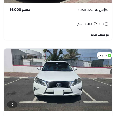
درهم 36,000
لكزس IS350 3.5L V6
2014
188,000
كم
مواصفات خليجية
سعر جيد