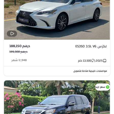
درهم 188,150
لكزس ES350 3.5L V6
درهم 195,300
2,948
/
شهر
2025
13,500
كم
مواصفات خليجية
متاحة للتمويل
•
سعر جيد