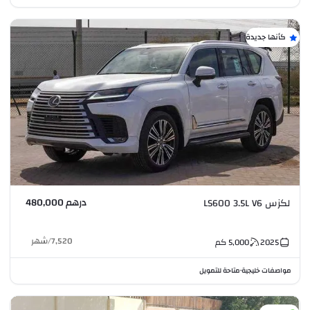
كأنها جديدة
درهم 480,000
لكزس LS600 3.5L V6
7,520
/
شهر
2025
5,000
كم
مواصفات خليجية
متاحة للتمويل
•