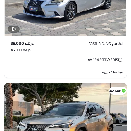
درهم 36,000
لكزس IS350 3.5L V6
درهم 46,000
2015
194,900
كم
مواصفات خليجية
سعر جيد