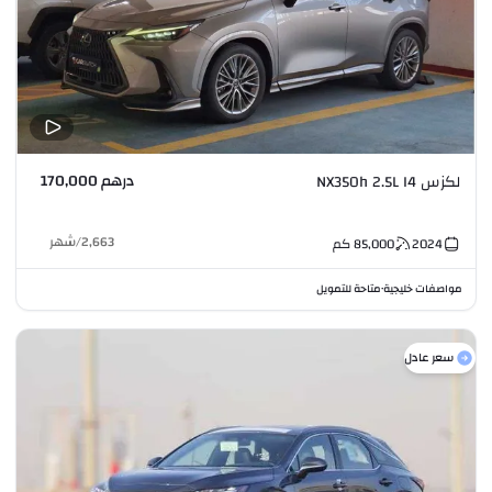
درهم 170,000
لكزس NX350h 2.5L I4
2,663
/
شهر
2024
85,000
كم
مواصفات خليجية
متاحة للتمويل
•
سعر عادل