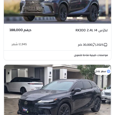
درهم 188,000
لكزس RX300 2.4L I4
2,945
/
شهر
2025
30,000
كم
مواصفات خليجية
متاحة للتمويل
•
سعر عادل