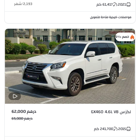
2,193
/
شهر
2021
61,417
كم
مواصفات خليجية
متاحة للتمويل
•
خصم %5
درهم 62,000
لكزس GX460 4.6L V8
درهم 65,000
2015
241,700
كم