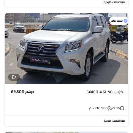
مواصفات خليجية
سعر عادل
درهم 69,500
لكزس GX460 4.6L V8
2015
210,900
كم
مواصفات خليجية