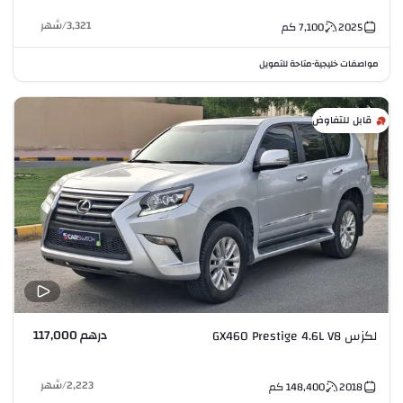
3,321
/
شهر
2025
7,100
كم
مواصفات خليجية
متاحة للتمويل
•
قابل للتفاوض
درهم 117,000
لكزس GX460 Prestige 4.6L V8
2,223
/
شهر
2018
148,400
كم