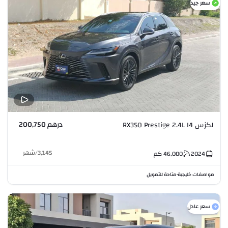
سعر جيد
درهم 200,750
لكزس RX350 Prestige 2.4L I4
3,145
/
شهر
2024
46,000
كم
مواصفات خليجية
متاحة للتمويل
•
سعر عادل