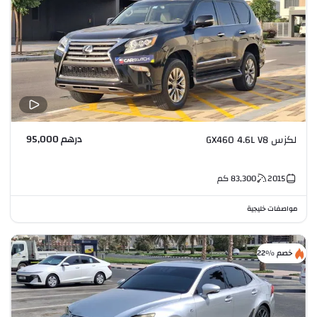
درهم 95,000
لكزس GX460 4.6L V8
2015
83,300
كم
مواصفات خليجية
خصم %22