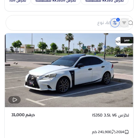
لكزس RX350 مستعملة
لكزس RX350h مستعملة
لكزس RX450h مستعملة
1
مميز
سعر جيد
درهم 31,000
لكزس IS350 3.5L V6
2014
241,900
كم