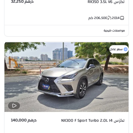
درهم 32,250
لكزس RX350 3.5L V6
2014
206,500
كم
مواصفات خليجية
سعر عادل
درهم 140,000
لكزس NX300 F Sport Turbo 2.0L I4