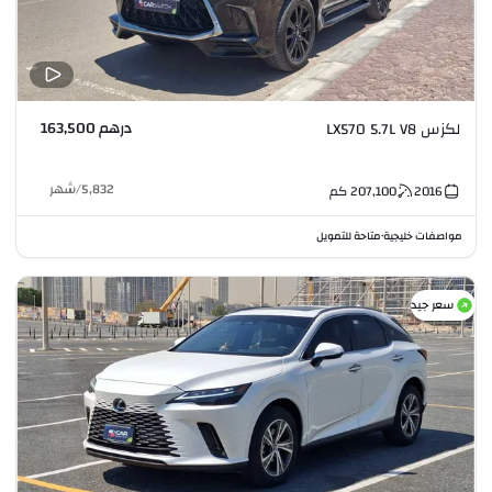
درهم 163,500
لكزس LX570 5.7L V8
5,832
/
شهر
2016
207,100
كم
مواصفات خليجية
متاحة للتمويل
•
سعر جيد