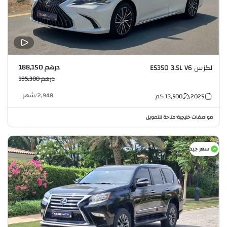
درهم 188,150
لكزس ES350 3.5L V6
درهم 195,300
2,948
/
شهر
2025
13,500
كم
مواصفات خليجية
متاحة للتمويل
•
سعر جيد