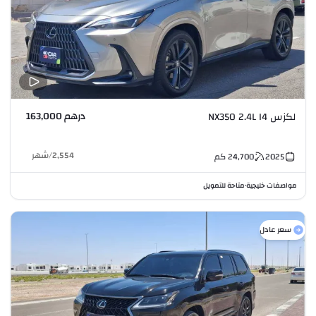
درهم 163,000
لكزس NX350 2.4L I4
2,554
/
شهر
2025
24,700
كم
مواصفات خليجية
متاحة للتمويل
•
سعر عادل