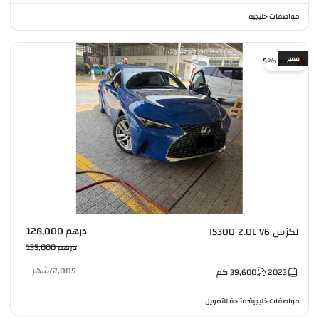
مواصفات خليجية
مميز
خصم %5
درهم 128,000
لكزس IS300 2.0L V6
درهم 135,000
2,005
/
شهر
2023
39,600
كم
مواصفات خليجية
متاحة للتمويل
•