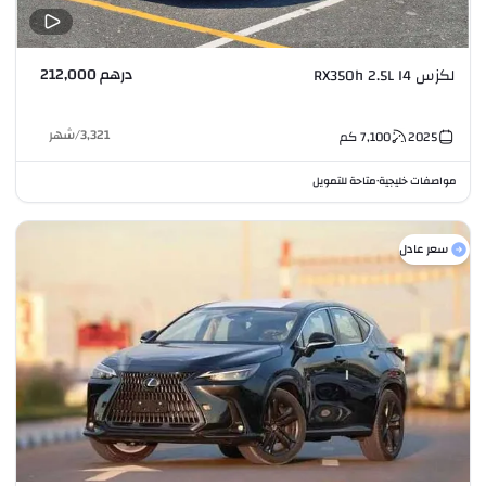
درهم 212,000
لكزس RX350h 2.5L I4
3,321
/
شهر
2025
7,100
كم
مواصفات خليجية
متاحة للتمويل
•
سعر عادل