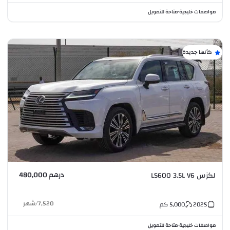
مواصفات خليجية
متاحة للتمويل
•
كأنها جديدة
درهم 480,000
لكزس LS600 3.5L V6
7,520
/
شهر
2025
5,000
كم
مواصفات خليجية
متاحة للتمويل
•