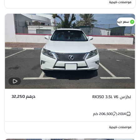
مواصفات خليجية
سعر جيد
درهم 32,250
لكزس RX350 3.5L V6
2014
206,500
كم
مواصفات خليجية