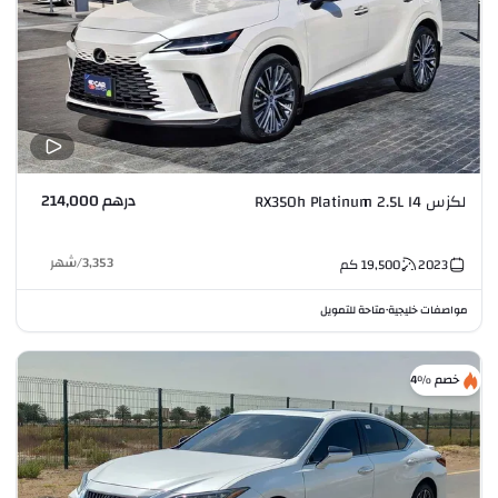
درهم 214,000
لكزس RX350h Platinum 2.5L I4
3,353
/
شهر
2023
19,500
كم
مواصفات خليجية
متاحة للتمويل
•
خصم %4