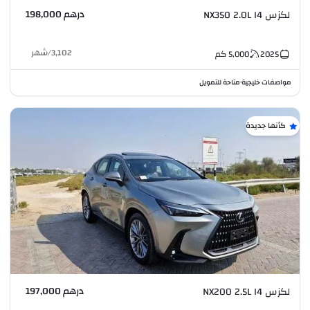
درهم 198,000
لكزس NX350 2.0L I4
3,102
/
شهر
2025
5,000
كم
مواصفات خليجية
متاحة للتمويل
•
كأنها جديدة
درهم 197,000
لكزس NX200 2.5L I4