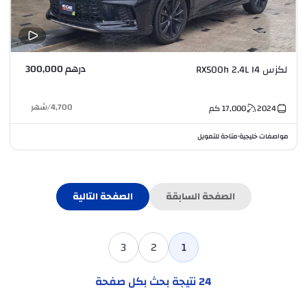
درهم 300,000
لكزس RX500h 2.4L I4
4,700
/
شهر
2024
17,000
كم
مواصفات خليجية
متاحة للتمويل
•
الصفحة السابقة
الصفحة التالية
3
2
1
24
نتيجة بحث بكل صفحة