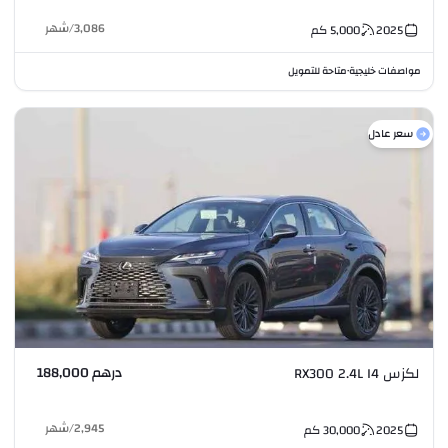
3,086
/
شهر
2025
5,000
كم
مواصفات خليجية
متاحة للتمويل
•
سعر عادل
درهم 188,000
لكزس RX300 2.4L I4
2,945
/
شهر
2025
30,000
كم