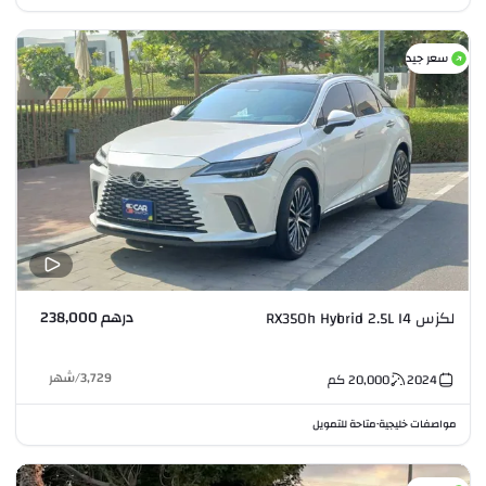
سعر جيد
درهم 238,000
لكزس RX350h Hybrid 2.5L I4
3,729
/
شهر
2024
20,000
كم
مواصفات خليجية
متاحة للتمويل
•