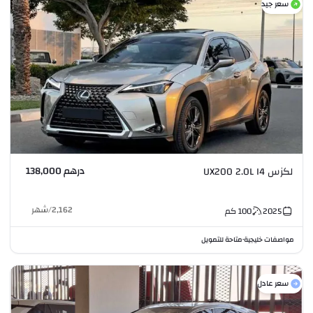
سعر جيد
درهم 138,000
لكزس UX200 2.0L I4
2,162
/
شهر
2025
100
كم
مواصفات خليجية
متاحة للتمويل
•
سعر عادل