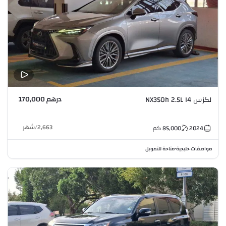
درهم 170,000
لكزس NX350h 2.5L I4
2,663
/
شهر
2024
85,000
كم
مواصفات خليجية
متاحة للتمويل
•