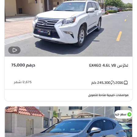
درهم 75,000
لكزس GX460 4.6L V8
2,675
/
شهر
2016
245,300
كم
مواصفات خليجية
متاحة للتمويل
•
سعر جيد