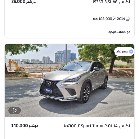
درهم 36,000
لكزس IS350 3.5L V6
2014
188,000
كم
مواصفات خليجية
سعر عادل
درهم 140,000
لكزس NX300 F Sport Turbo 2.0L I4