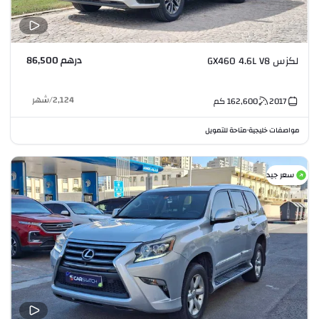
درهم 86,500
لكزس GX460 4.6L V8
2,124
/
شهر
2017
162,600
كم
مواصفات خليجية
متاحة للتمويل
•
سعر جيد