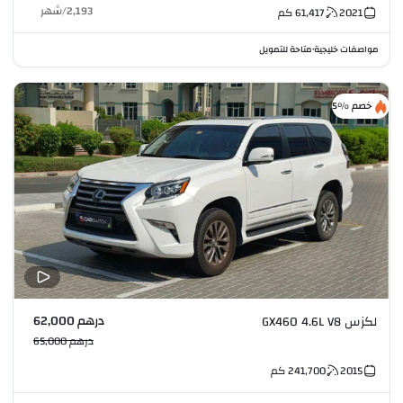
2,193
/
شهر
2021
61,417
كم
مواصفات خليجية
متاحة للتمويل
•
خصم %5
درهم 62,000
لكزس GX460 4.6L V8
درهم 65,000
2015
241,700
كم