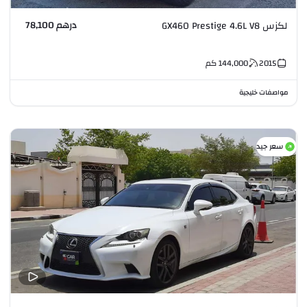
درهم 78,100
لكزس GX460 Prestige 4.6L V8
2015
144,000
كم
مواصفات خليجية
سعر جيد