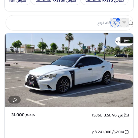
لكزس RX350 مستعملة
لكزس RX350h مستعملة
لكزس RX450h مستعملة
1
مميز
سعر جيد
درهم 31,000
لكزس IS350 3.5L V6
2014
241,900
كم