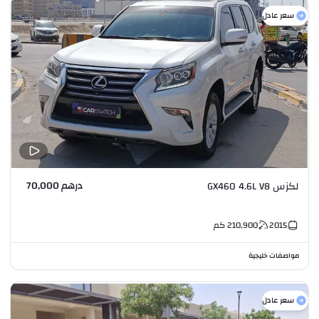
سعر عادل
درهم 70,000
لكزس GX460 4.6L V8
2015
210,900
كم
مواصفات خليجية
سعر عادل