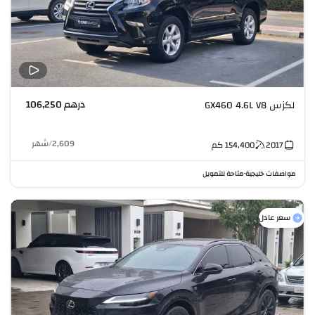
درهم 106,250
لكزس GX460 4.6L V8
2,609
/
شهر
2017
154,400
كم
مواصفات خليجية
متاحة للتمويل
•
سعر عادل