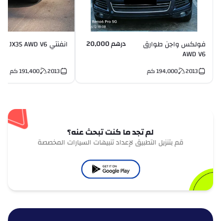
درهم 20,000
فولكس واجن طوارق
انفنتي JX35 AWD V6
AWD V6
2013
194,000
كم
2013
191,400
كم
لم تجد ما كنت تبحث عنه؟
قم بتنزيل التطبيق لإعداد تنبيهات السيارات المخصصة