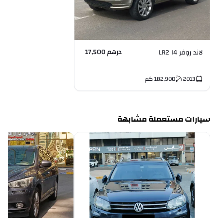
درهم 17,500
لاند روفر LR2 I4
2013
182,900
كم
سيارات مستعملة مشابهة