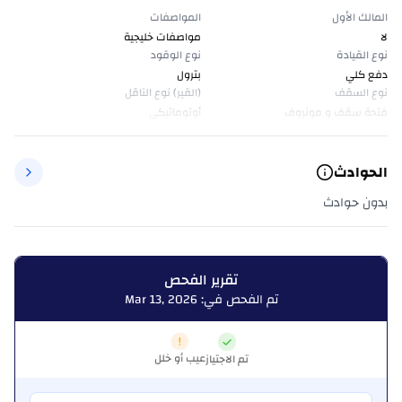
المالك الأول
المواصفات
لا
مواصفات خليجية
نوع القيادة
نوع الوقود
دفع كلي
بترول
نوع السقف
(القير) نوع الناقل
فتحة سقف و مونروف
أوتوماتيكي
الحوادث
بدون حوادث
تقرير الفحص
تم الفحص في: Mar 13, 2026
عيب أو خلل
تم الاجتياز