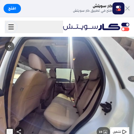
كار سويتش
افتح
افتح في تطبيق كار سويتش
19