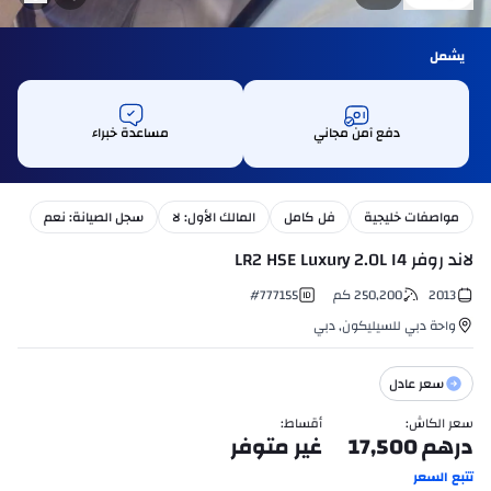
يشمل
دفع آمن مجاني
مساعدة خبراء
مواصفات خليجية
فل كامل
المالك الأول: لا
سجل الصيانة: نعم
لاند روفر LR2 HSE Luxury 2.0L I4
2013
250,200
كم
777155
#
واحة دبي للسيليكون
,
دبي
سعر عادل
سعر الكاش
:
أقساط
:
درهم
17,500
غير متوفر
تتبع السعر