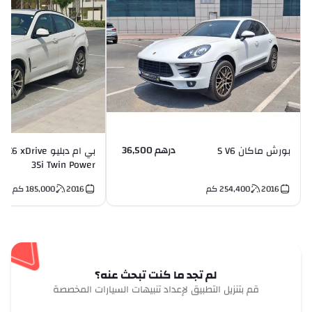
درهم 36,500
بورش ماكان S V6
بي ام دبليو X6 xDrive
35i Twin Power
Turbo I6
2016
254,400
كم
2016
185,000
كم
لم تجد ما كنت تبحث عنه؟
قم بتنزيل التطبيق لإعداد تنبيهات السيارات المخصصة