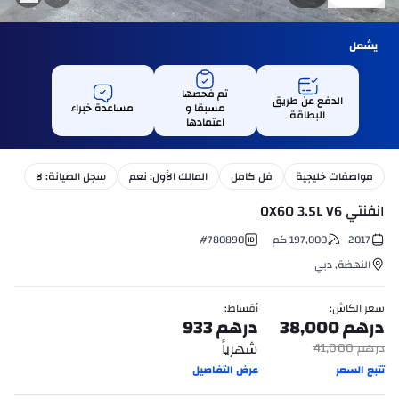
يشمل
تم فحصها
الدفع عن طريق
مسبقا و
مساعدة خبراء
البطاقة
اعتمادها
مواصفات خليجية
فل كامل
المالك الأول: نعم
سجل الصيانة: لا
انفنتي QX60 3.5L V6
2017
197,000
كم
780890
#
النهضة
,
دبي
سعر الكاش
:
أقساط
:
درهم
38,000
درهم
933
شهرياً
درهم
41,000
تتبع السعر
عرض التفاصيل