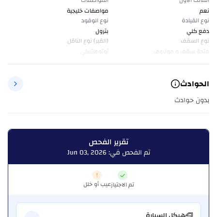
المالك الأول
المواصفات
نعم
مواصفات خليجية
نوع القيادة
نوع الوقود
دفع كلي
بترول
نوع السقف
(القير) نوع الناقل
فتحة سقف و مونروف
أوتوماتيكي
الحوادث
بدون حوادث
تقرير الفحص
تم الفحص في: Jun 03, 2026
عيب أو خلل
تم الاجتياز
هيكل السيارة