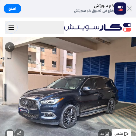
كار سويتش
افتح
افتح في تطبيق كار سويتش
21