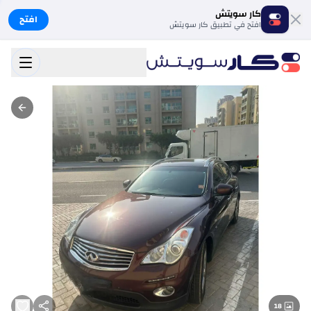
كار سويتش
افتح
افتح في تطبيق كار سويتش
18