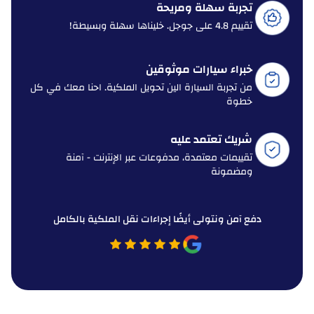
تجربة سهلة ومريحة
تقييم 4.8 على جوجل. خليناها سهلة وبسيطة!
خبراء سيارات موثوقين
من تجربة السيارة الين تحويل الملكية. احنا معك في كل
خطوة
شريك تعتمد عليه
تقييمات معتمدة، مدفوعات عبر الإنترنت - آمنة
ومضمونة
دفع آمن ونتولى أيضًا إجراءات نقل الملكية بالكامل