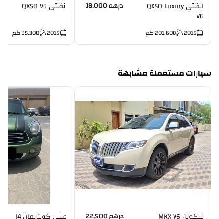
درهم 18,000
انفنتي QX50 Luxury
انفنتي QX50 V6
V6
2015
201,600
كم
2015
95,300
كم
سيارات مستعملة مشابهة
درهم 22,500
لينكولن MKX V6
ميني كونتريمان I4