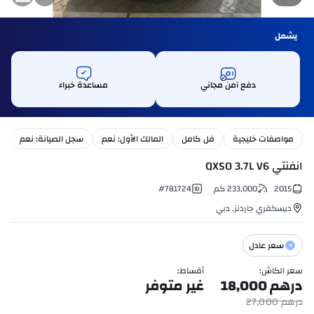
يشمل
دفع آمن مجاني
مساعدة خبراء
مواصفات خليجية
فل كامل
المالك الأول: نعم
سجل الصيانة: نعم
انفنتي QX50 3.7L V6
2015
233,000
كم
781724
#
ديسكفري جاردنز
,
دبي
سعر عادل
سعر الكاش
:
أقساط
:
درهم
18,000
غير متوفر
درهم
27,000