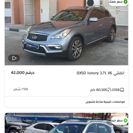
سعر ممتاز
درهم 42,000
انفنتي QX50 luxury 3.7L V6
798
/
شهر
2018
80,500
كم
مواصفات خليجية
متاحة للتمويل
•
سعر جيد