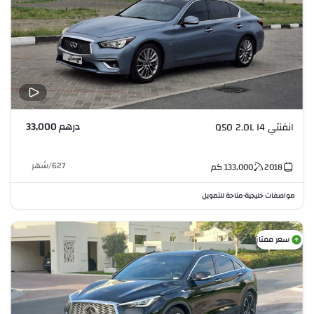
درهم 33,000
انفنتي Q50 2.0L I4
627
/
شهر
2018
133,000
كم
مواصفات خليجية
متاحة للتمويل
•
سعر ممتاز