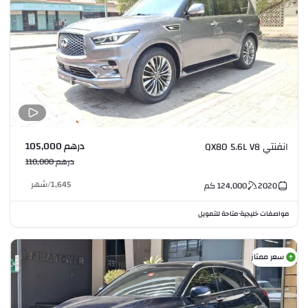
درهم 105,000
انفنتي QX80 5.6L V8
درهم 110,000
1,645
/
شهر
2020
124,000
كم
مواصفات خليجية
متاحة للتمويل
•
سعر ممتاز