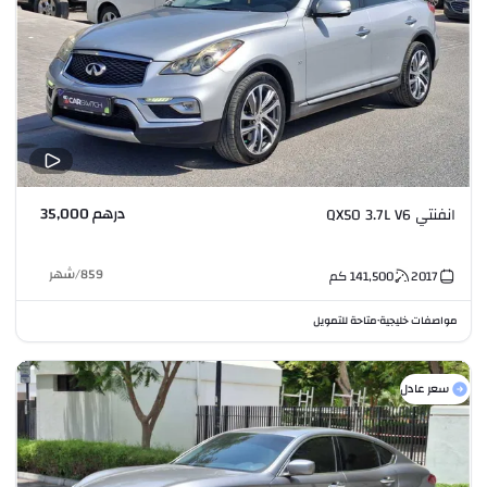
درهم 35,000
انفنتي QX50 3.7L V6
859
/
شهر
2017
141,500
كم
مواصفات خليجية
متاحة للتمويل
•
سعر عادل