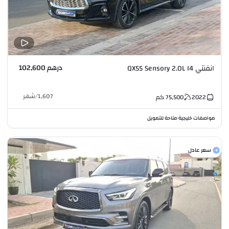
درهم 102,600
انفنتي QX55 Sensory 2.0L I4
1,607
/
شهر
2022
75,500
كم
مواصفات خليجية
متاحة للتمويل
•
سعر عادل