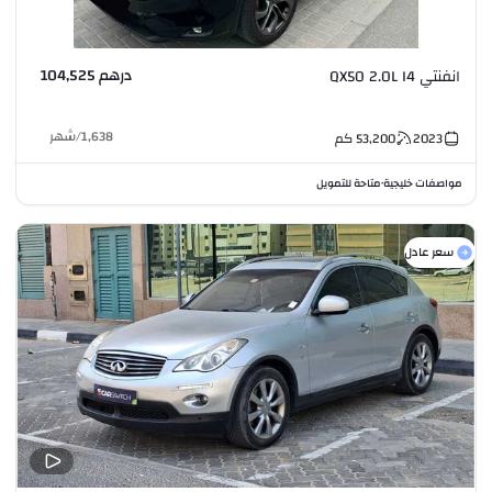
درهم 104,525
انفنتي QX50 2.0L I4
1,638
/
شهر
2023
53,200
كم
مواصفات خليجية
متاحة للتمويل
•
سعر عادل