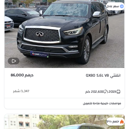
سعر عادل
درهم 86,000
انفنتي QX80 5.6L V8
1,347
/
شهر
2019
202,600
كم
مواصفات خليجية
متاحة للتمويل
•
خصم %5