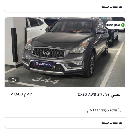
مواصفات خليجية
سعر ممتاز
درهم 21,500
انفنتي QX50 AWD 3.7L V6
2016
122,100
كم
مواصفات خليجية