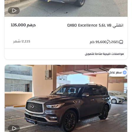
درهم 135,000
انفنتي QX80 Excellence 5.6L V8
2,115
/
شهر
2021
95,600
كم
مواصفات خليجية
متاحة للتمويل
•
سعر عادل