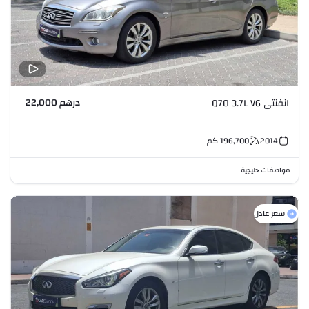
درهم 22,000
انفنتي Q70 3.7L V6
2014
196,700
كم
مواصفات خليجية
سعر عادل