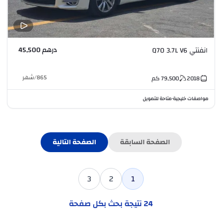
درهم 45,500
انفنتي Q70 3.7L V6
865
/
شهر
2018
79,500
كم
مواصفات خليجية
متاحة للتمويل
•
الصفحة السابقة
الصفحة التالية
3
2
1
24
نتيجة بحث بكل صفحة