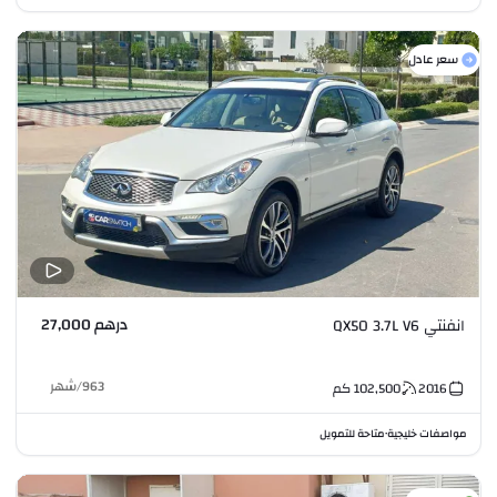
سعر عادل
درهم 27,000
انفنتي QX50 3.7L V6
963
/
شهر
2016
102,500
كم
مواصفات خليجية
متاحة للتمويل
•