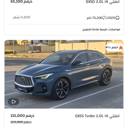
درهم 65,100
انفنتي QX50 2.0L I4
1,020
/
شهر
2020
75,200
كم
مواصفات خليجية
متاحة للتمويل
•
خصم %4
درهم 115,000
انفنتي QX55 Turbo 2.0L I4
درهم 120,000