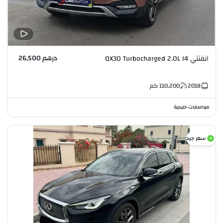
درهم 26,500
انفنتي QX30 Turbocharged 2.0L I4
2018
110,200
كم
مواصفات خليجية
سعر جيد