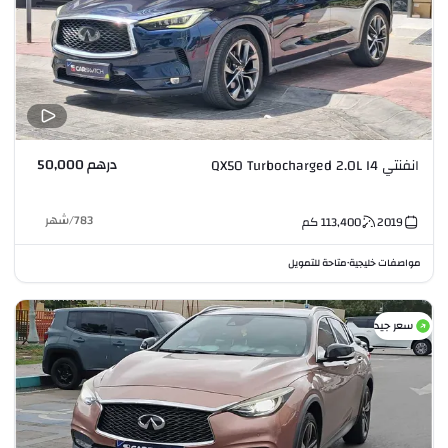
درهم 50,000
انفنتي QX50 Turbocharged 2.0L I4
783
/
شهر
2019
113,400
كم
مواصفات خليجية
متاحة للتمويل
•
سعر جيد