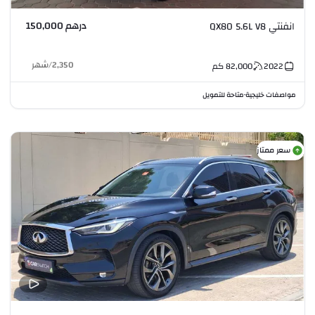
درهم 150,000
انفنتي QX80 5.6L V8
2,350
/
شهر
2022
82,000
كم
مواصفات خليجية
متاحة للتمويل
•
سعر ممتاز