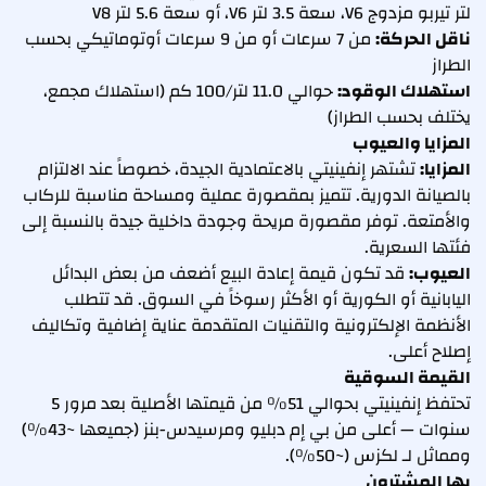
لتر تيربو مزدوج V6، سعة 3.5 لتر V6، أو سعة 5.6 لتر V8
ناقل الحركة:
من 7 سرعات أو من 9 سرعات أوتوماتيكي بحسب
الطراز
استهلاك الوقود:
حوالي 11.0 لتر/100 كم (استهلاك مجمع،
يختلف بحسب الطراز)
المزايا والعيوب
المزايا:
تشتهر إنفينيتي بالاعتمادية الجيدة، خصوصاً عند الالتزام
بالصيانة الدورية. تتميز بمقصورة عملية ومساحة مناسبة للركاب
والأمتعة. توفر مقصورة مريحة وجودة داخلية جيدة بالنسبة إلى
فئتها السعرية.
العيوب:
قد تكون قيمة إعادة البيع أضعف من بعض البدائل
اليابانية أو الكورية أو الأكثر رسوخاً في السوق. قد تتطلب
الأنظمة الإلكترونية والتقنيات المتقدمة عناية إضافية وتكاليف
إصلاح أعلى.
القيمة السوقية
تحتفظ إنفينيتي بحوالي 51% من قيمتها الأصلية بعد مرور 5
سنوات — أعلى من بي إم دبليو ومرسيدس-بنز (جميعها ~43%)
ومماثل لـ لكزس (~50%).
بها المشترون