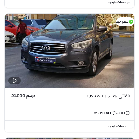
مواصفات خليجية
سعر جيد
درهم 21,000
انفنتي JX35 AWD 3.5L V6
2013
191,400
كم
مواصفات خليجية