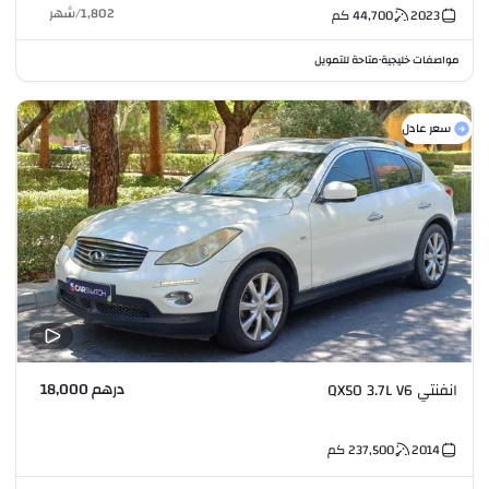
1,802
/
شهر
2023
44,700
كم
مواصفات خليجية
متاحة للتمويل
•
سعر عادل
درهم 18,000
انفنتي QX50 3.7L V6
2014
237,500
كم