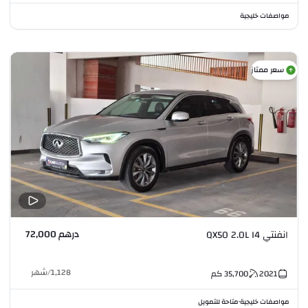
مواصفات خليجية
سعر ممتاز
درهم 72,000
انفنتي QX50 2.0L I4
1,128
/
شهر
2021
35,700
كم
مواصفات خليجية
متاحة للتمويل
•