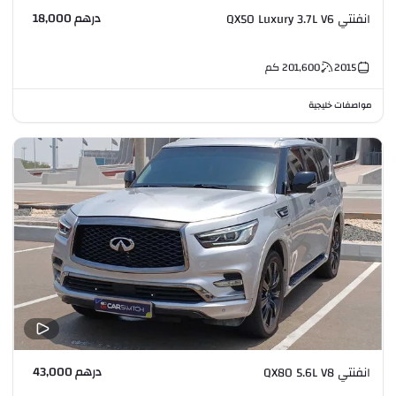
درهم 18,000
انفنتي QX50 Luxury 3.7L V6
2015
201,600
كم
مواصفات خليجية
درهم 43,000
انفنتي QX80 5.6L V8