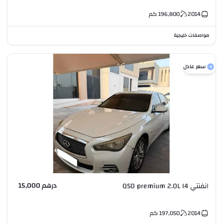
2014
196,800
كم
مواصفات خليجية
سعر عادل
درهم 15,000
انفنتي Q50 premium 2.0L I4
2014
197,050
كم