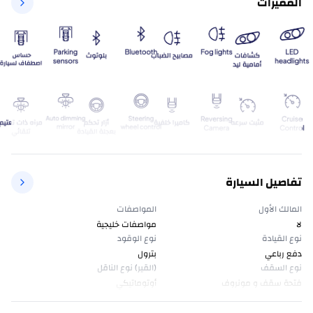
المميزات
تفاصيل السيارة
المالك الأول
المواصفات
لا
مواصفات خليجية
نوع القيادة
نوع الوقود
دفع رباعي
بترول
نوع السقف
(القير) نوع الناقل
فتحة سقف و مونروف
أوتوماتيكي