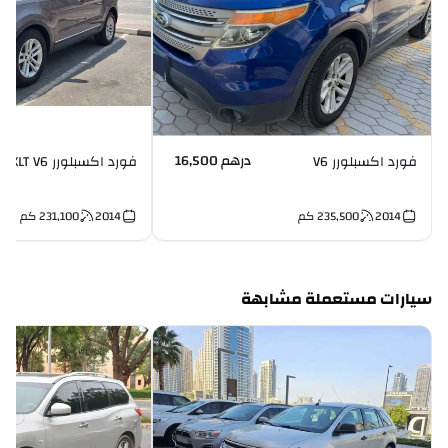
درهم 16,500
فورد اكسبلورر V6
فورد اكسبلورر XLT V6
2014
235,500
كم
2014
231,100
كم
سيارات مستعملة مشابهة