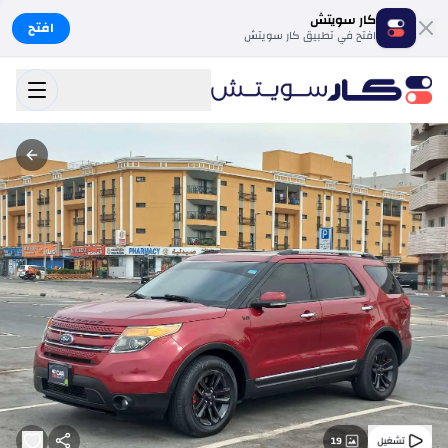
كار سويتش
افتح
افتح في تطبيق كار سويتش
19