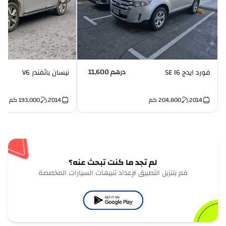
درهم 11,600
فورد ايدج SE I6
نيسان باثفندر V6
2014
204,800
كم
2014
193,000
كم
لم تجد ما كنت تبحث عنه؟
قم بتنزيل التطبيق لإعداد تنبيهات السيارات المخصصة