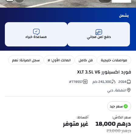
يشمل
دفع آمن مجاني
مساعدة خبراء
مواصفات خليجية
فل كامل
المالك الأول: لا
سجل الصيانة: نعم
فورد اكسبلورر XLT 3.5L V6
2014
241,300
كم
778557
#
النهضة
,
دبي
سعر جيد
سعر الكاش
:
أقساط
:
درهم
18,000
غير متوفر
درهم
23,000