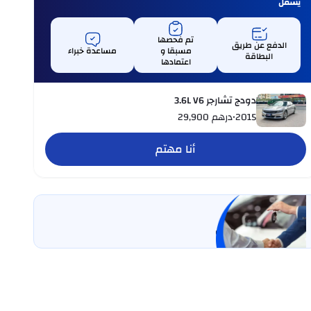
يشمل
تم فحصها
الدفع عن طريق
مسبقا و
مساعدة خبراء
البطاقة
اعتمادها
دودج تشارجر 3.6L V6
2015
•
درهم
29,900
أنا مهتم
بيع سيارتي
خليها على كارسويتش