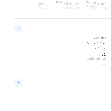
المواصفات
مواصفات خليجية
نوع الوقود
بترول
(القير) نوع الناقل
أوتوماتيكي