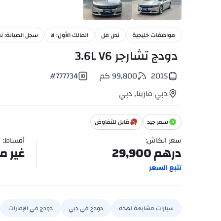
21
+
مواصفات خليجية
نص فل
المالك الأول: لا
سجل الصيانة: ن
دودج تشارجر 3.6L V6
2015
99,800
كم
777734
#
دبي مارينا
,
دبي
سعر جيد
قابل للتفاوض
سعر الكاش
:
أقساط
:
درهم
29,900
غير م
تتبع السعر
سيارات مشابهة لهذه
دودج في دبي
دودج في الإمارات