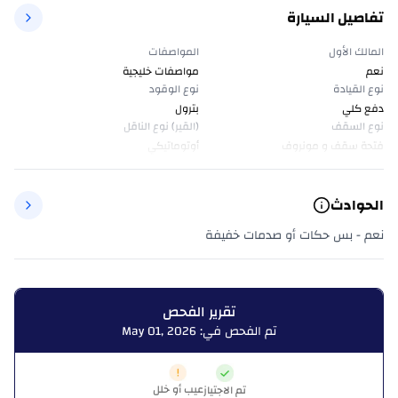
تفاصيل السيارة
المالك الأول
المواصفات
نعم
مواصفات خليجية
نوع القيادة
نوع الوقود
دفع كلي
بترول
نوع السقف
(القير) نوع الناقل
فتحة سقف و مونروف
أوتوماتيكي
الحوادث
نعم - بس حكات أو صدمات خفيفة
تقرير الفحص
تم الفحص في: May 01, 2026
عيب أو خلل
تم الاجتياز