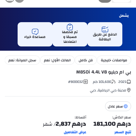
يشمل
تم فحصها
الدفع عن طريق
مسبقا و
مساعدة خبراء
البطاقة
اعتمادها
مواصفات خليجية
فل كامل
المالك الأول: نعم
سجل الصيانة: نعم
بي ام دبليو M850i 4.4L V8
2021
101,600
كم
800032
#
مدينة دبي الرياضية
,
دبي
سعر عادل
سعر الكاش
:
أقساط
:
درهم
181,100
درهم
2,837
/ شهر
تتبع السعر
عرض التفاصيل