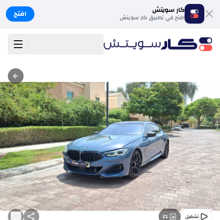
كار سويتش
افتح
افتح في تطبيق كار سويتش
21