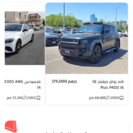
درهم 175,000
لاند روفر ديفندر SE
مرسيدس E300 AMG
I4
Plus P400 I6
2020
68,000
كم
2022
72,354
كم