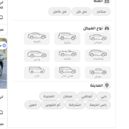
الفئة
bo
ستاندر
نص فل
فل كامل
I6
نوع الهيكل
موا
كوبيه
سيدان
عائلية
س
هاتشباك
كشف
واجن
ميني فان
فان
حوض
المدينة
بي ا
دبي
أبوظبي
عجمان
الفجيرة
راس الخیمة
الشارقة
أم القيوين
العين
موا