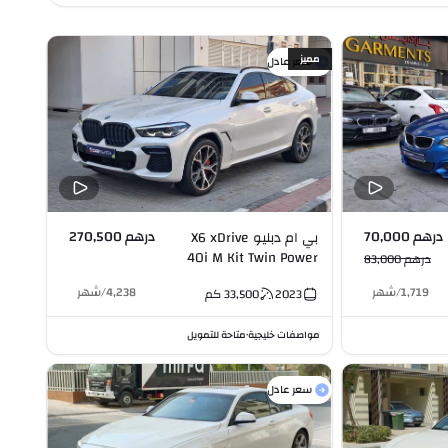
مميز
سعر عادل
درهم 70,000
درهم 270,500
بي ام دبليو X6 xDrive
40i M Kit Twin Power
درهم 83,000
Turbo 3.0L I6
1,719
/
شهر
4,238
/
شهر
2023
33,500
كم
مواصفات خليجية
متاحة للتمويل
•
سعر عادل