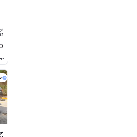
I3
موا
س