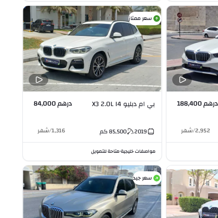
سعر ممتاز
درهم 188,400
درهم 84,000
بي ام دبليو X3 2.0L I4
2,952
/
شهر
1,316
/
شهر
2019
85,500
كم
مواصفات خليجية
متاحة للتمويل
•
سعر جيد