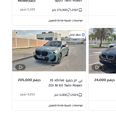
Sport Twin Power
درهم 49,000
Turbo 3.0L V6
1,105
/
شهر
2017
175,900
كم
مواصفات خليجية
متاحة للتمويل
•
سعر عادل
درهم 24,000
درهم 205,000
بي ام دبليو X1 xDrive
20i M Kit Twin Power
Turbo 2.0L I4
3,212
/
شهر
2025
5,000
كم
مواصفات خليجية
متاحة للتمويل
•