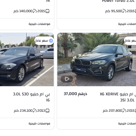
I4
Power Turbo 2.0L 
2015
95,500
كم
2015
140,000
كم
صفات خليجية
مواصفات خليجية
عر عادل
سعر عادل
درهم 37,000
بي ام دبليو X6 XDRIVE
بي ام دبليو 530 3.0L
I6
35i 3.0L 
2015
207,800
كم
2013
234,100
كم
صفات خليجية
مواصفات خليجية