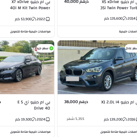
درهم 40,000
بي ام دبليو X5 xDrive
بي ام دبليو X7 xDrive
40i M Kit Twin Power
35i Twin Power Tur
Turbo 3.0L I6
3.0L 
2014
135,600
كم
2022
53,900
كم
صفات خليجية
مواصفات خليجية
متاحة للتمويل
•
عر عادل
سعر جيد
درهم 38,000
د
م دبليو X1 2.0L I4
بي ام دبليو آي 5 E
Drive 40
1,355
/
شهر
2016
139,200
كم
2024
19,500
كم
صفات خليجية
متاحة للتمويل
مواصفات خليجية
متاحة للتمويل
•
•