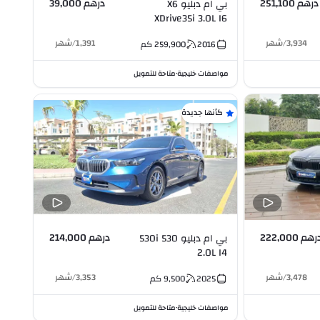
درهم 251,100
درهم 39,000
بي ام دبليو X6
XDrive35i 3.0L I6
3,934
/
شهر
1,391
/
شهر
2016
259,900
كم
مواصفات خليجية
متاحة للتمويل
•
كأنها جديدة
رهم 222,000
درهم 214,000
بي ام دبليو 530 530i
2.0L I4
3,478
/
شهر
3,353
/
شهر
2025
9,500
كم
مواصفات خليجية
متاحة للتمويل
•