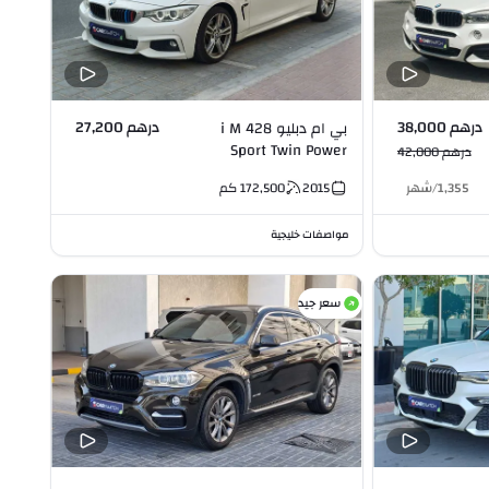
درهم 38,000
درهم 27,200
بي ام دبليو 428 i M
Sport Twin Power
درهم 42,000
Turbo 2.0L I4
1,355
/
شهر
2015
172,500
كم
مواصفات خليجية
سعر جيد