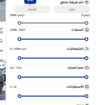
جديد
اختر طريقة الدفع
كاش
أقساط
درهم
0
درهم
300k+
السنوات
2008 - 2027
I3
الكيلومترات
كم
0 - 200k+
موا
س
حجم المحرك
0.5 - 7.0
L
الأسطوانات
3 - 12