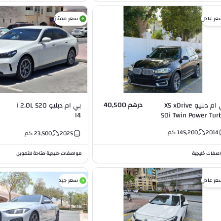
عر عادل
سعر ممتاز
درهم 40,500
بي ام دبليو X5 xDrive
بي ام دبليو 520 i 2.0L
I4
50i Twin Power Tur
3.0L 
2014
145,200
كم
2025
23,500
كم
صفات خليجية
مواصفات خليجية
متاحة للتمويل
•
عر عادل
سعر جيد