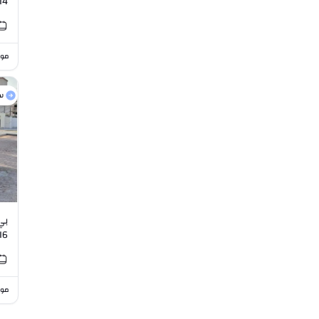
I4
موا
س
I6
موا