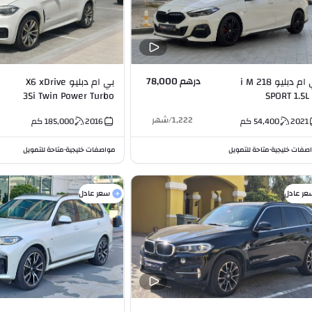
درهم 78,000
بي ام دبليو 218 i M
بي ام دبليو X6 xDrive
35i Twin Power Turbo
SPORT 1.5L 
3.0L I6
1,222
/
شهر
2021
54,400
كم
2016
185,000
كم
صفات خليجية
متاحة للتمويل
مواصفات خليجية
متاحة للتمويل
•
•
عر عادل
سعر عادل