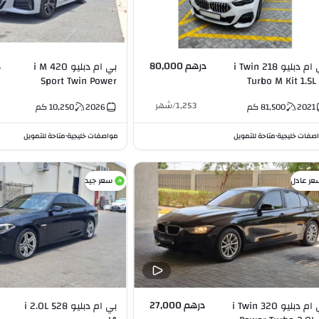
درهم 80,000
د
بي ام دبليو 218 i Twin
بي ام دبليو 420 i M
Sport Twin Power
Turbo M Kit 1.5L 
Turbo 2.0L I4
1,253
/
شهر
2021
81,500
كم
2026
10,250
كم
صفات خليجية
متاحة للتمويل
مواصفات خليجية
متاحة للتمويل
•
•
عر عادل
سعر جيد
درهم 27,000
بي ام دبليو 320 i Twin
بي ام دبليو 528 i 2.0L