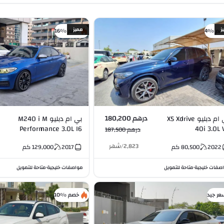
ز
مميز
صم %4
خصم %16
درهم 180,200
بي ام دبليو X5 Xdrive
بي ام دبليو M240 i M
Performance 3.0L I6
40i 3.0L 
درهم 187,500
2,823
/
شهر
2022
80,500
كم
2017
129,000
كم
صفات خليجية
متاحة للتمويل
مواصفات خليجية
متاحة للتمويل
•
•
عر جيد
خصم %10