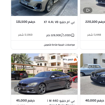
رهم 220,100
درهم 131,500
بي ام دبليو X7 4.4L V8
3,448
/
شهر
2,060
/
شهر
2019
128,900
كم
مواصفات خليجية
متاحة للتمويل
•
خصم %8
درهم 40,000
درهم 45,000
بي ام دبليو 440 i M