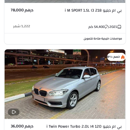
درهم 78,000
بي ام دبليو 218 i M SPORT 1.5L I3
1,222
/
شهر
2021
54,400
كم
مواصفات خليجية
متاحة للتمويل
•
خصم %8
درهم 36,000
بي ام دبليو 120 i Twin Power Turbo 2.0L I4