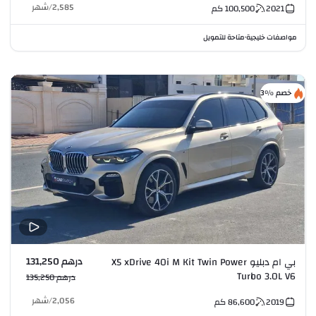
2,585
/
شهر
2021
100,500
كم
مواصفات خليجية
متاحة للتمويل
•
خصم %3
درهم 131,250
بي ام دبليو X5 xDrive 40i M Kit Twin Power
Turbo 3.0L V6
درهم 135,250
2,056
/
شهر
2019
86,600
كم