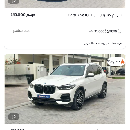
درهم 143,000
بي ام دبليو X2 sDrive18i 1.5L I3
2,240
/
شهر
2025
31,000
كم
مواصفات خليجية
متاحة للتمويل
•
خصم %3