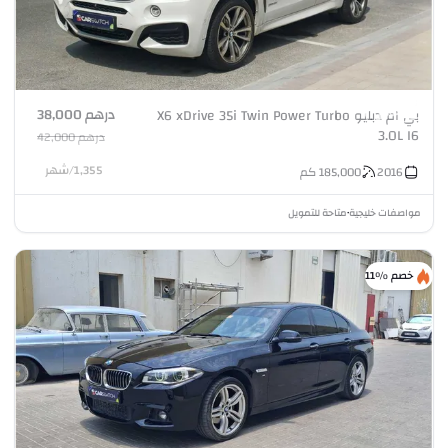
درهم 38,000
بي ام دبليو X6 xDrive 35i Twin Power Turbo
3.0L I6
درهم 42,000
1,355
/
شهر
2016
185,000
كم
مواصفات خليجية
متاحة للتمويل
•
خصم %11