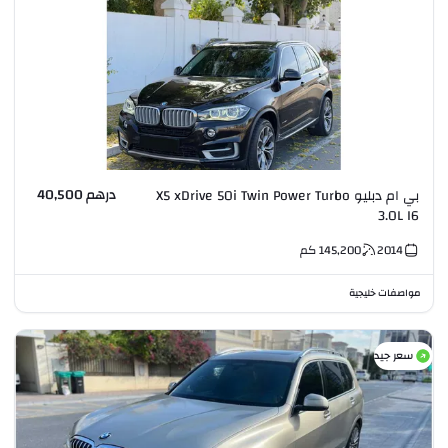
درهم 40,500
بي ام دبليو X5 xDrive 50i Twin Power Turbo
3.0L I6
2014
145,200
كم
مواصفات خليجية
سعر جيد