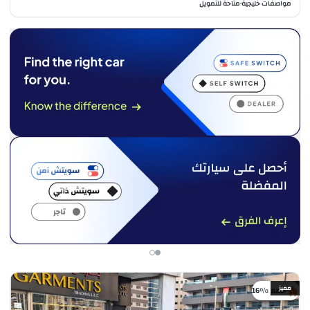
مواصفات خليجية
متاحة للتمويل
•
مميز
خصم %16