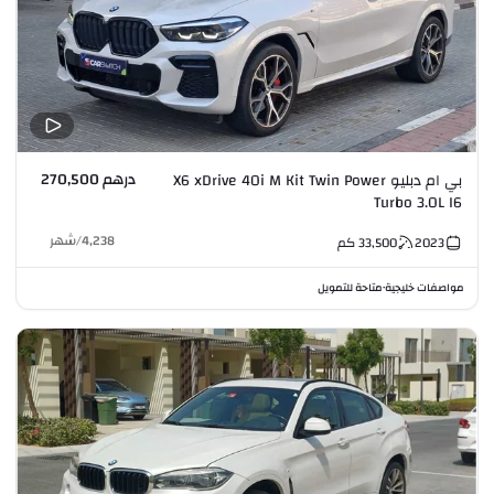
درهم 270,500
بي ام دبليو X6 xDrive 40i M Kit Twin Power
Turbo 3.0L I6
4,238
/
شهر
2023
33,500
كم
مواصفات خليجية
متاحة للتمويل
•