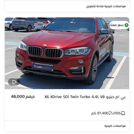
مواصفات خليجية
متاحة للتمويل
•
سعر ممتاز
درهم 48,000
بي ام دبليو X6 XDrive 50i Twin Turbo 4.4L V8
2015
97,400
كم
مواصفات خليجية