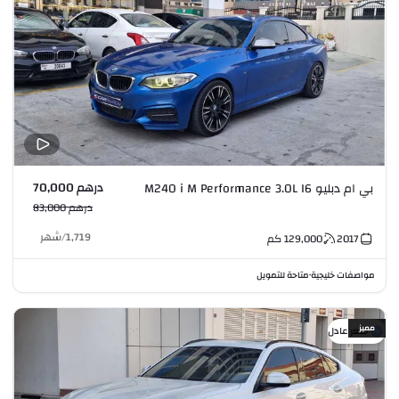
درهم 70,000
بي ام دبليو M240 i M Performance 3.0L I6
درهم 83,000
1,719
/
شهر
2017
129,000
كم
مواصفات خليجية
متاحة للتمويل
•
مميز
سعر عادل