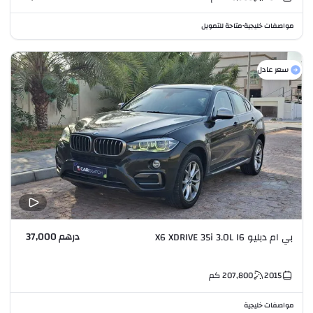
مواصفات خليجية
متاحة للتمويل
•
سعر عادل
درهم 37,000
بي ام دبليو X6 XDRIVE 35i 3.0L I6
2015
207,800
كم
مواصفات خليجية