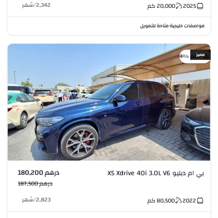
2,342
/
شهر
2025
20,000
كم
مواصفات خليجية
متاحة للتمويل
•
مميز
خصم %4
درهم 180,200
بي ام دبليو X5 Xdrive 40i 3.0L V6
درهم 187,500
2,823
/
شهر
2022
80,500
كم