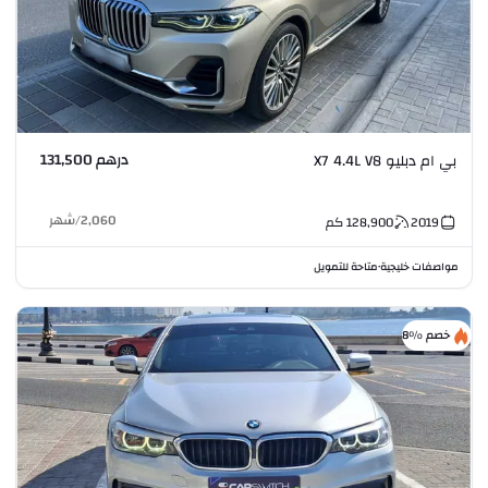
درهم 131,500
بي ام دبليو X7 4.4L V8
2,060
/
شهر
2019
128,900
كم
مواصفات خليجية
متاحة للتمويل
•
خصم %8