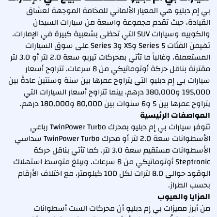
بي إم دبليو هي المعيار الألماني للفخامة الموجهة لعشاق
القيادة، حيث تقدم مجموعة واسعة من سيارات السيدان
والكوبيه وسيارات SUV التي تحظى بشعبية كبيرة في الإمارات.
تهيمن الفئات 5 Series وX5 و3 Series على سوق السيارات
المستعملة، وغالباً ما تأتي بمحركات تيربو سعة 2.0 لتر أو 3.0 لتر
مقترنة بناقل حركة أوتوماتيكي من 8 سرعات. تتراوح أسعار
سيارات بي إم دبليو التي يتراوح عمرها بين سنة وسنتين عادةً بين
195,000 و380,000 درهم، بينما تتراوح أسعار السيارات التي
يتراوح عمرها بين 5 و6 سنوات بين 80,000 و180,000 درهم.
المواصفات الرئيسية
تتوفر سيارات بي إم دبليو بمحرك TwinPower Turbo رباعي
الأسطوانات سعة 2.0 لتر أو محرك TwinPower Turbo سداسي
الأسطوانات مستقيم سعة 3.0 لتر. كما تأتي بناقل حركة
Steptronic أوتوماتيكي من 8 سرعات. ويبلغ متوسط استهلاك
الوقود حوالي 8.0 لترات لكل 100 كيلومتر، مع اختلاف الأرقام
بحسب الطراز.
المزايا والعيوب
من أبرز مميزات بي إم دبليو أن محركات الست أسطوانات