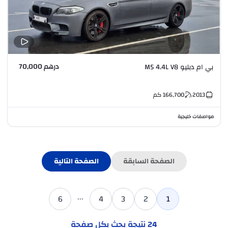
درهم 70,000
بي ام دبليو M5 4.4L V8
2013
166,700
كم
مواصفات خليجية
الصفحة السابقة
الصفحة التالية
...
6
4
3
2
1
24
نتيجة بحث بكل صفحة