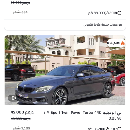
درهم 39,000
684
/
شهر
2018
88,000
كم
مواصفات خليجية
متاحة للتمويل
•
خصم %8
درهم 45,000
بي ام دبليو 440 i M Sport Twin Power Turbo
3.0L V6
درهم 49,000
1,105
/
شهر
2017
175,900
كم