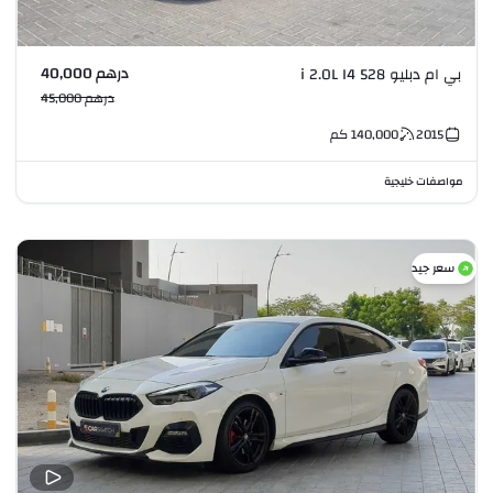
درهم 40,000
بي ام دبليو 528 i 2.0L I4
درهم 45,000
2015
140,000
كم
مواصفات خليجية
سعر جيد