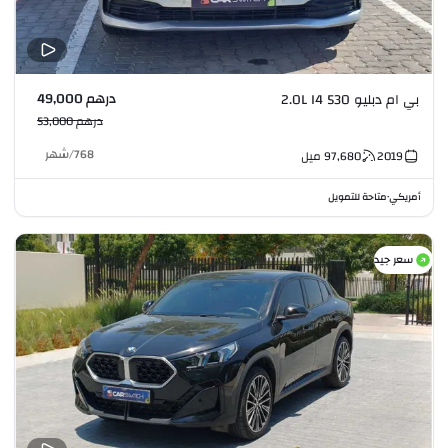
درهم 49,000
بي ام دبليو 530 2.0L I4
درهم 53,000
768
/
شهر
2019
97,680
ميل
أمريكي
متاحة للتمويل
•
سعر جيد