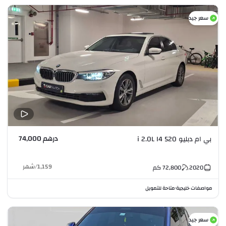
سعر جيد
درهم 74,000
بي ام دبليو 520 i 2.0L I4
1,159
/
شهر
2020
72,800
كم
مواصفات خليجية
متاحة للتمويل
•
سعر جيد