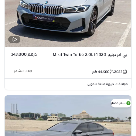
درهم 143,000
بي ام دبليو 320 M kit Twin Turbo 2.0L I4
2,240
/
شهر
2023
44,500
كم
مواصفات خليجية
متاحة للتمويل
•
سعر ممتاز