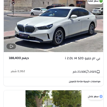
سعر ممتاز
درهم 188,400
بي ام دبليو 520 i 2.0L I4
2,952
/
شهر
2025
23,500
كم
مواصفات خليجية
متاحة للتمويل
•
سعر عادل