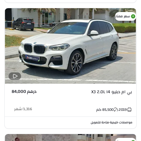
سعر ممتاز
درهم 84,000
بي ام دبليو X3 2.0L I4
1,316
/
شهر
2019
85,500
كم
مواصفات خليجية
متاحة للتمويل
•