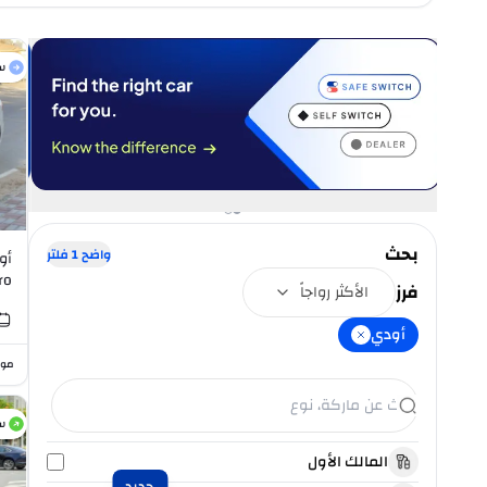
س
بحث
واضح
1
فلتر
ro
فرز
الأكثر رواجاً
0L V6
أودي
موا
س
المالك الأول