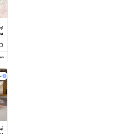
I4
موا
س