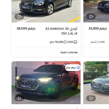
درهم 33,300
درهم 18,500
أودي A3 Ambition 30
TSFI 1.4L I4
1,188
/
شهر
2015
78,000
كم
مواصفات خليجية
سعر عادل