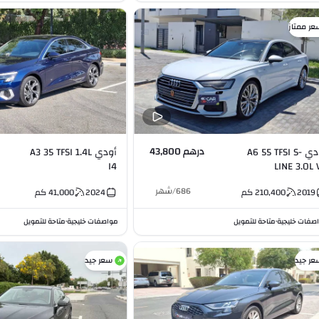
عر ممتاز
درهم 43,800
أودي A6 55 TFSI S-
أودي A3 35 TFSI 1.4L
I4
LINE 3.0L 
686
/
شهر
2019
210,400
كم
2024
41,000
كم
صفات خليجية
متاحة للتمويل
مواصفات خليجية
متاحة للتمويل
•
•
عر جيد
سعر جيد