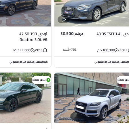
درهم 50,500
أودي A3 35 TSFT 1.4L
أودي A7 50 TSFI
Quattro 3.0L V6
791
/
شهر
2022
100,300
كم
2016
122,000
كم
صفات خليجية
متاحة للتمويل
مواصفات خليجية
متاحة للتمويل
•
•
عر ممتاز
سعر ممتاز