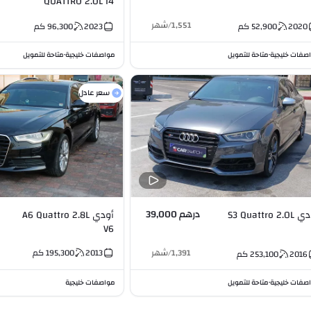
QUATTRO 2.0L I4
1,551
/
شهر
2020
52,900
كم
2023
96,300
كم
صفات خليجية
متاحة للتمويل
مواصفات خليجية
متاحة للتمويل
•
•
سعر عادل
درهم 39,000
أودي S3 Quattro 2.0L
أودي A6 Quattro 2.8L
V6
1,391
/
شهر
2013
195,300
كم
2016
253,100
كم
صفات خليجية
متاحة للتمويل
مواصفات خليجية
•