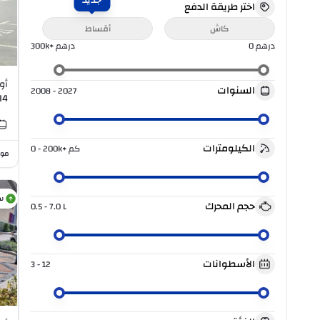
جديد
اختر طريقة الدفع
كاش
أقساط
درهم
0
درهم
300k+
السنوات
2008 - 2027
I4
الكيلومترات
كم
0 - 200k+
موا
س
حجم المحرك
0.5 - 7.0
L
الأسطوانات
3 - 12