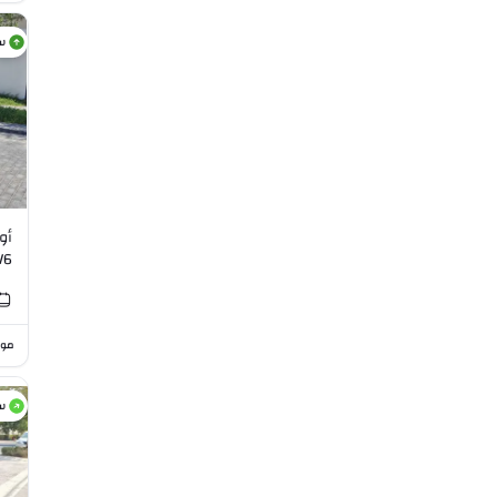
س
V6
موا
س