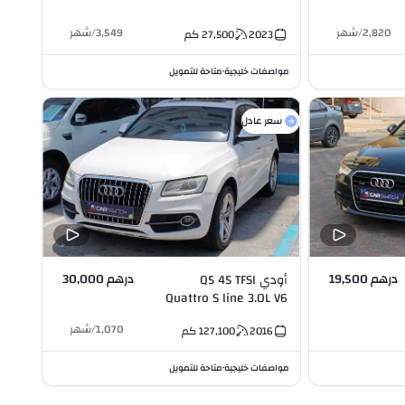
2,820
/
شهر
3,549
/
شهر
2023
27,500
كم
مواصفات خليجية
متاحة للتمويل
•
سعر عادل
درهم 19,500
درهم 30,000
أودي Q5 45 TFSI
Quattro S line 3.0L V6
1,070
/
شهر
2016
127,100
كم
مواصفات خليجية
متاحة للتمويل
•