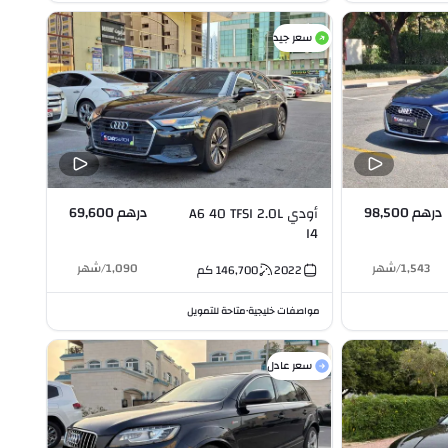
سعر جيد
درهم 98,500
درهم 69,600
أودي A6 40 TFSI 2.0L
I4
1,543
/
شهر
1,090
/
شهر
2022
146,700
كم
مواصفات خليجية
متاحة للتمويل
•
سعر عادل