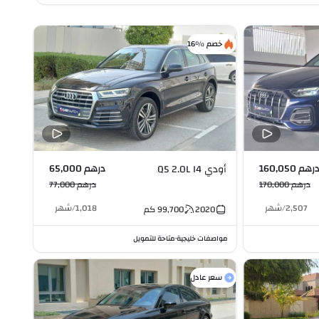
خصم %16
رهم 160,050
درهم 65,000
أودي Q5 2.0L I4
درهم 170,000
درهم 77,000
2,507
/
شهر
1,018
/
شهر
2020
99,700
كم
مواصفات خليجية
متاحة للتمويل
•
سعر عادل