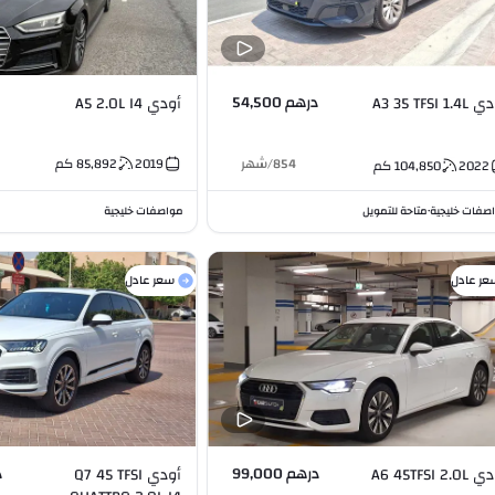
درهم 54,500
أودي A3 35 TFSI 1.4L
أودي A5 2.0L I4
854
/
شهر
2019
85,892
كم
2022
104,850
كم
صفات خليجية
متاحة للتمويل
مواصفات خليجية
•
عر عادل
سعر عادل
درهم 99,000
د
أودي A6 45TFSI 2.0L
أودي Q7 45 TFSI