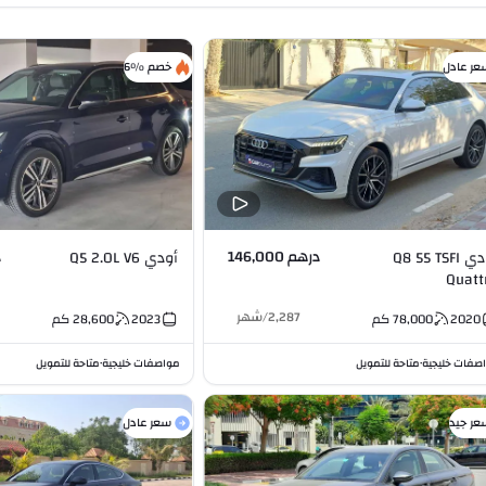
عر عادل
خصم %6
درهم 146,000
د
أودي Q8 55 TSFI
أودي Q5 2.0L V6
Quatt
Supercharged 3.
2,287
/
شهر
2020
78,000
كم
2023
28,600
كم
صفات خليجية
متاحة للتمويل
مواصفات خليجية
متاحة للتمويل
•
•
عر جيد
سعر عادل