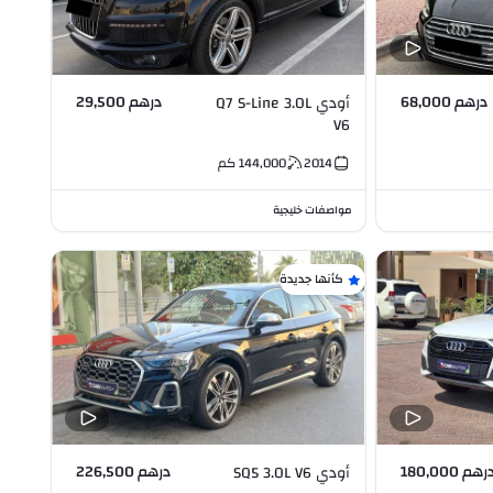
درهم 68,000
درهم 29,500
أودي Q7 S-Line 3.0L
V6
2014
144,000
كم
مواصفات خليجية
كأنها جديدة
رهم 180,000
درهم 226,500
أودي SQ5 3.0L V6