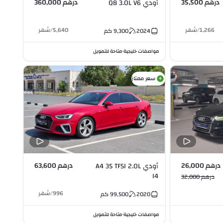
درهم 35,500
درهم 360,000
أودي Q8 3.0L V6
1,266
/
شهر
5,640
/
شهر
2024
9,300
كم
مواصفات خليجية
متاحة للتمويل
•
سعر ممتاز
درهم 26,000
درهم 63,600
أودي A4 35 TFSI 2.0L
I4
درهم 32,000
996
/
شهر
2020
99,500
كم
مواصفات خليجية
متاحة للتمويل
•