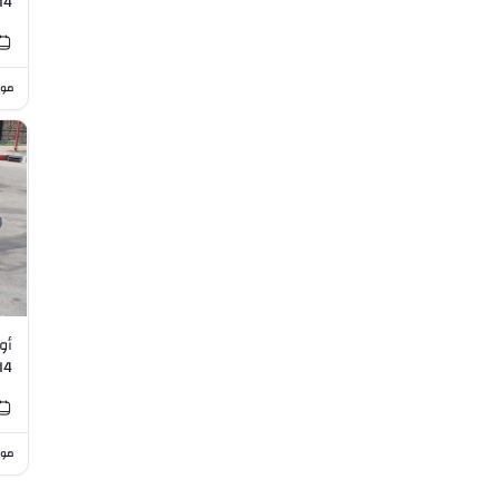
I4
موا
I4
موا