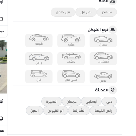
الفئة
أودي 
ستاندر
نص فل
فل كامل
نوع الهيكل
موا
كوبيه
سيدان
عائلية
هاتشباك
كشف
واجن
ميني فان
فان
حوض
المدينة
أودي 
دبي
أبوظبي
عجمان
الفجيرة
راس الخیمة
الشارقة
أم القيوين
العين
موا