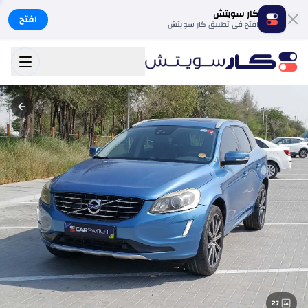
كار سويتش
افتح
افتح في تطبيق كار سويتش
27