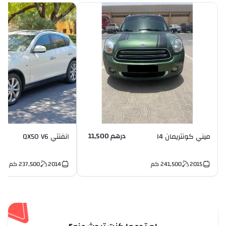
درهم 11,500
ميني كونتريمان I4
انفنتي QX50 V6
2015
241,500
كم
2014
237,500
كم