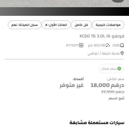
مواصفات خليجية
فل كامل
المالك الأول: لا
سجل الصيانة: نعم
فولفو XC60 T6 3.0L I6
2015
160,700
كم
775377
#
مدينة خليفة أ
,
أبوظبي
سعر ممتاز
سعر الكاش
:
أقساط
:
درهم
18,000
غير متوفر
درهم
22,500
تتبع السعر
سيارات مستعملة مشابهة