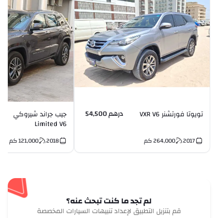
درهم 54,500
تويوتا فورتشنر VXR V6
جيب جراند شيروكي
Limited V6
2017
264,000
كم
2018
121,000
كم
لم تجد ما كنت تبحث عنه؟
قم بتنزيل التطبيق لإعداد تنبيهات السيارات المخصصة