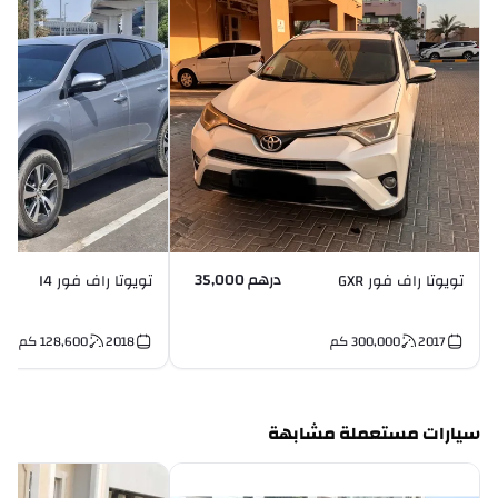
درهم 35,000
تويوتا راف فور GXR
تويوتا راف فور I4
2017
300,000
كم
2018
128,600
كم
سيارات مستعملة مشابهة