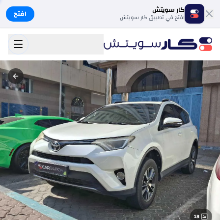
كار سويتش
افتح
افتح في تطبيق كار سويتش
18