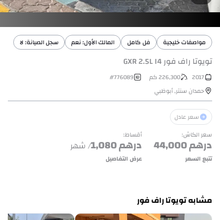
مواصفات خليجية
فل كامل
المالك الأول: نعم
سجل الصيانة: لا
تويوتا راف فور GXR 2.5L I4
2017
226,300
كم
776089
#
حمدان سنتر
,
أبوظبي
سعر عادل
سعر الكاش
:
أقساط
:
درهم
44,000
درهم
1,080
/ شهر
تتبع السعر
عرض التفاصيل
مشابه تويوتا راف فور