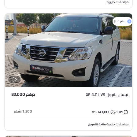
مواصفات خليجية
سعر عادل
درهم 83,000
نيسان باترول XE 4.0L V6
1,300
/
شهر
2019
143,000
كم
مواصفات خليجية
متاحة للتمويل
•