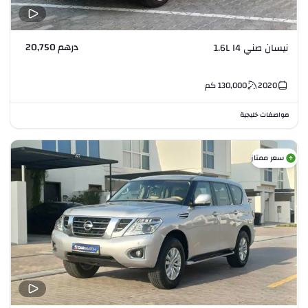
درهم 20,750
نيسان صني 1.6L I4
2020
130,000
كم
مواصفات خليجية
سعر ممتاز