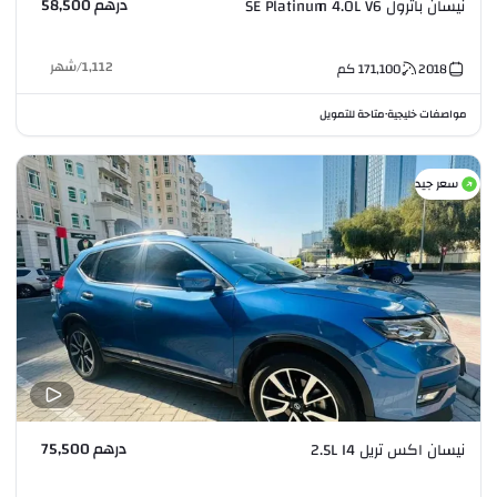
درهم 58,500
نيسان باترول SE Platinum 4.0L V6
1,112
/
شهر
2018
171,100
كم
مواصفات خليجية
متاحة للتمويل
•
سعر جيد
درهم 75,500
نيسان اكس تريل 2.5L I4