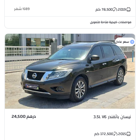
689
/
شهر
2019
78,500
كم
مواصفات خليجية
متاحة للتمويل
•
سعر عادل
درهم 24,500
نيسان باثفندر 3.5L V6
2015
172,500
كم