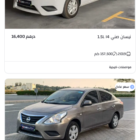
درهم 16,400
نيسان صني 1.5L I4
2019
157,500
كم
مواصفات خليجية
سعر عادل