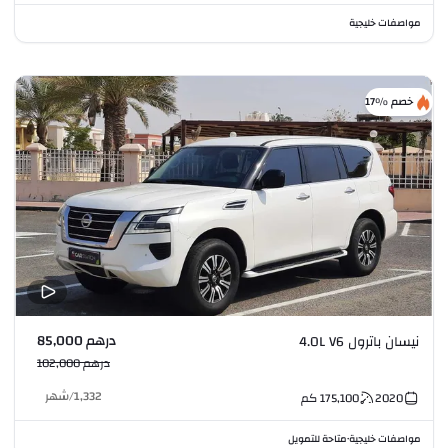
مواصفات خليجية
خصم %17
درهم 85,000
نيسان باترول 4.0L V6
درهم 102,000
1,332
/
شهر
2020
175,100
كم
مواصفات خليجية
متاحة للتمويل
•