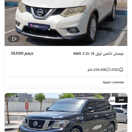
درهم 19,500
نيسان اكس تريل 4WD 2.5L I4
2015
226,600
كم
مواصفات خليجية
مميز
سعر عادل