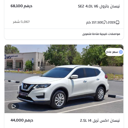
درهم 68,100
نيسان باترول SE2 4.0L V6
1,067
/
شهر
2019
157,500
كم
مواصفات خليجية
متاحة للتمويل
•
سعر عادل
درهم 44,000
نيسان اكس تريل 2.5L I4