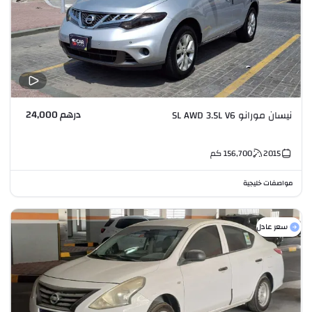
درهم 24,000
نيسان مورانو SL AWD 3.5L V6
2015
156,700
كم
مواصفات خليجية
سعر عادل