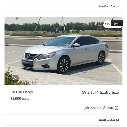
مواصفات خليجية
مميز
خصم %13
درهم 20,000
نيسان ألتيما SV 2.5L I4
درهم 23,000
2018
225,000
كم
مواصفات خليجية