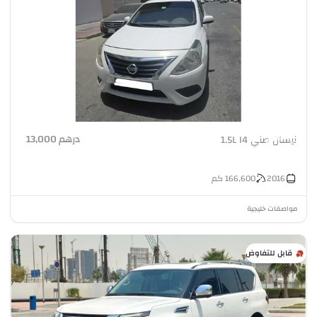
درهم 13,000
نيسان صني 1.5L I4
2016
166,600
كم
مواصفات خليجية
قابل للتفاوض