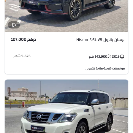
درهم 107,000
نيسان باترول Nismo 5.6L V8
1,676
/
شهر
2019
143,900
كم
مواصفات خليجية
متاحة للتمويل
•