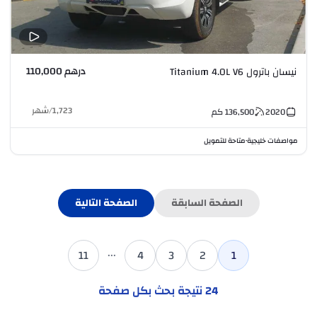
درهم 110,000
نيسان باترول Titanium 4.0L V6
1,723
/
شهر
2020
136,500
كم
مواصفات خليجية
متاحة للتمويل
•
الصفحة السابقة
الصفحة التالية
...
11
4
3
2
1
24
نتيجة بحث بكل صفحة