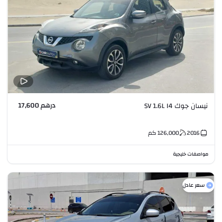
درهم 17,600
نيسان جوك SV 1.6L I4
2016
126,000
كم
مواصفات خليجية
سعر عادل