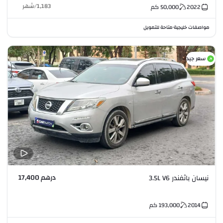
1,183
/
شهر
2022
50,000
كم
مواصفات خليجية
متاحة للتمويل
•
سعر جيد
درهم 17,400
نيسان باثفندر 3.5L V6
2014
193,000
كم