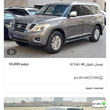
درهم 55,000
نيسان باترول LE 5.6L V8
2014
167,550
كم
مواصفات خليجية
سعر جيد