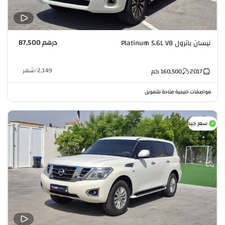
درهم 87,500
نيسان باترول Platinum 5.6L V8
2,149
/
شهر
2017
160,500
كم
مواصفات خليجية
متاحة للتمويل
•
سعر جيد