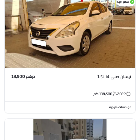
سعر جيد
درهم 18,500
نيسان صني 1.5L I4
2022
138,500
كم
مواصفات خليجية