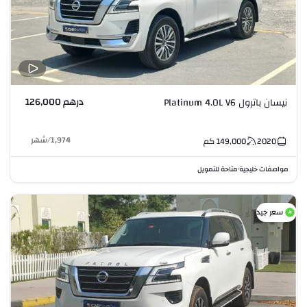
درهم 126,000
نيسان باترول Platinum 4.0L V6
1,974
/
شهر
2020
149,000
كم
مواصفات خليجية
متاحة للتمويل
•
سعر جيد