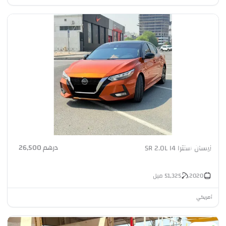
درهم 26,500
نيسان سنترا SR 2.0L I4
2020
51,325
ميل
أمريكي