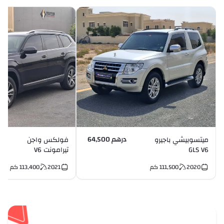
درهم 64,500
ميتسوبيشي باجيرو
فولكس واجن
GLS V6
تيرامونت V6
2020
111,500
كم
2021
113,400
كم