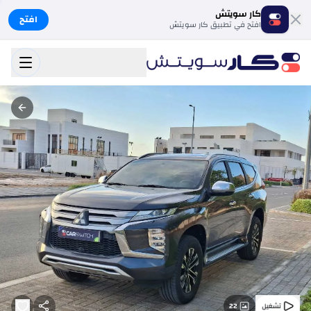
كار سويتش
افتح
افتح في تطبيق كار سويتش
22