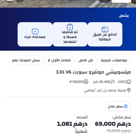
يشمل
تم فحصها
الدفع عن طريق
مسبقا و
مساعدة خبراء
البطاقة
اعتمادها
مواصفات خليجية
فل كامل
المالك الأول: لا
سجل الصيانة: نعم
ميتسوبيشي مونتيرو سبورت 3.0L V6
2020
96,400
كم
781095
#
مدينة محمد بن زايد
,
أبوظبي
سعر عادل
سعر الكاش
:
أقساط
:
درهم
69,000
درهم
1,081
شهرياً
درهم
72,000