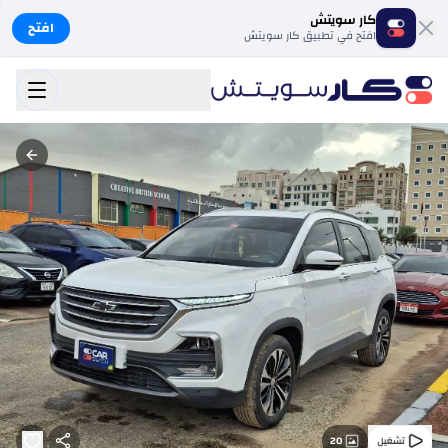
كار سويتش
افتح
افتح في تطبيق كار سويتش
20