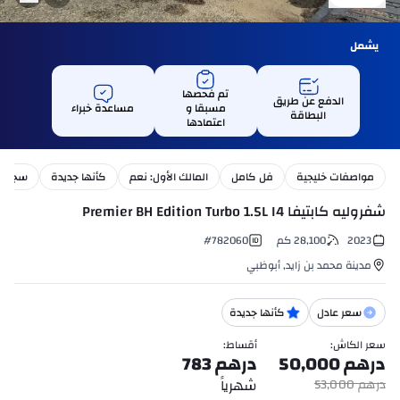
يشمل
تم فحصها
الدفع عن طريق
مسبقا و
مساعدة خبراء
البطاقة
اعتمادها
مواصفات خليجية
فل كامل
المالك الأول: نعم
كأنها جديدة
سجل ال
شفروليه كابتيفا Premier BH Edition Turbo 1.5L I4
2023
28,100
كم
782060
#
مدينة محمد بن زايد
,
أبوظبي
سعر عادل
كأنها جديدة
سعر الكاش
:
أقساط
:
درهم
50,000
درهم
783
شهرياً
درهم
53,000