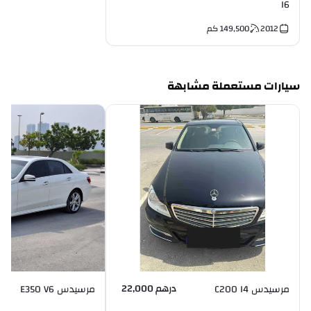
I6
2012
149,500
كم
سيارات مستعملة مشابهة
درهم 22,000
مرسيدس C200 I4
مرسيدس E350 V6