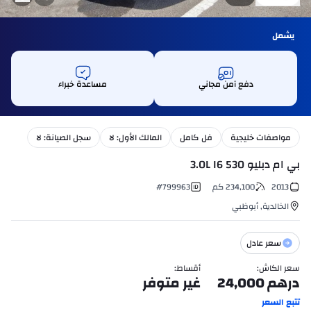
يشمل
دفع آمن مجاني
مساعدة خبراء
مواصفات خليجية
فل كامل
المالك الأول: لا
سجل الصيانة: لا
بي ام دبليو 530 3.0L I6
2013
234,100
كم
799963
#
الخالدية
,
أبوظبي
سعر عادل
سعر الكاش
:
أقساط
:
درهم
24,000
غير متوفر
تتبع السعر