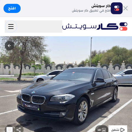
كار سويتش
افتح
افتح في تطبيق كار سويتش
18